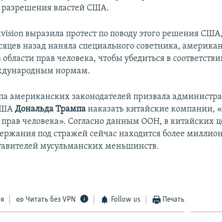
 разрешения властей США.
ision выразила протест по поводу этого решения США,
сяцев назад наняла специального советника, америка
 области прав человека, чтобы убедиться в соответстви
ждународным нормам.
ппа американских законодателей призвала администр
США
Дональда Трампа
наказать китайские компании, 
прав человека». Согласно данным ООН, в китайских 
держания под стражей сейчас находится более миллион
тавителей мусульманских меньшинств.
ся
Читать без VPN
Follow us
Печать