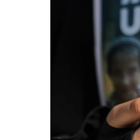
ПОБЕДИТЕЛЕЙ НЕ СУДЯТ?
КРЫМ.НЕПОКОРЕННЫЙ
ELIFBE
УКРАИНСКАЯ ПРОБЛЕМА КРЫМА