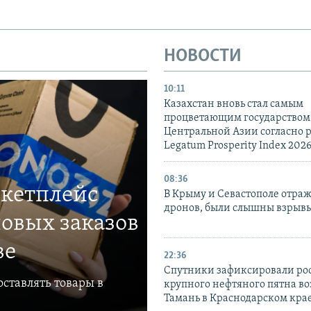
НОВОСТИ
10:11
Казахстан вновь стал самым
процветающим государством
Центральной Азии согласно 
Legatum Prosperity Index 202
08:36
ркетплейс
В Крыму и Севастополе отраж
дронов, были слышны взрыв
овых заказов
ве
22:36
Спутники зафиксировали ро
ставлять товары в
крупного нефтяного пятна во
Тамань в Краснодарском кра