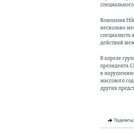
специального
Компания Hikv
несколько ме
специалиста в
действий ме
В апреле гру
президента 
к нарушению 
массового со
других предс
Поделить