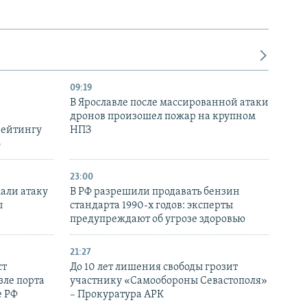
09:19
В Ярославле после массированной атаки
дронов произошел пожар на крупном
рейтингу
НПЗ
6
23:00
али атаку
В РФ разрешили продавать бензин
ы
стандарта 1990-х годов: эксперты
предупреждают об угрозе здоровью
21:27
ст
До 10 лет лишения свободы грозит
зле порта
участнику «Самообороны Севастополя»
е РФ
– Прокуратура АРК