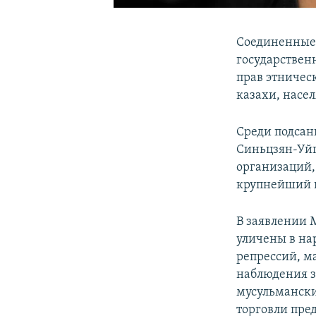
Соединенные 
государствен
прав этничес
казахи, насе
Среди подсан
Синьцзян-Уйг
организаций, 
крупнейший в
В заявлении 
уличены в на
репрессий, м
наблюдения з
мусульмански
торговли пре