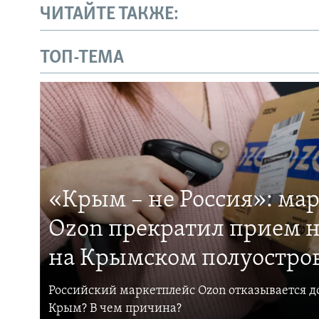
ЧИТАЙТЕ ТАКЖЕ:
ТОП-ТЕМА
«Крым – не Россия»: ма
Ozon прекратил прием н
на Крымском полуостро
Российский маркетплейс Ozon отказывается до
Крым? В чем причина?