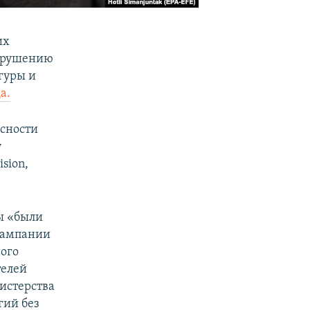
их
нарушению
гуры и
а.
сности
у
sion,
ы «были
 кампании
ого
телей
истерства
гий без