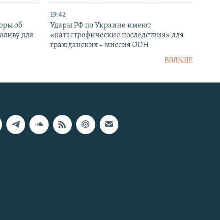
19:42
оры об
Удары РФ по Украине имеют
оливу для
«катастрофические последствия» для
гражданских – миссия ООН
БОЛЬШЕ