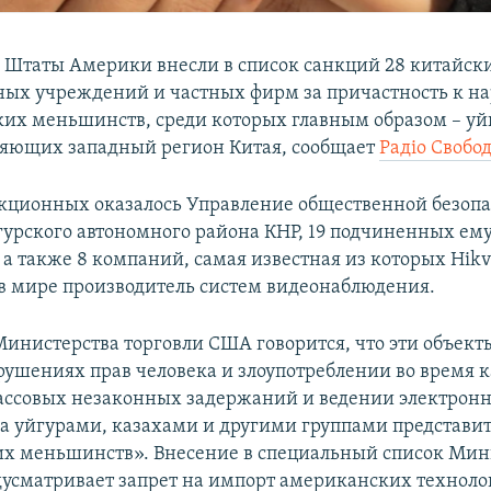
Штаты Америки внесли в список санкций 28 китайск
ных учреждений и частных фирм за причастность к 
ких меньшинств, среди которых главным образом – уй
ляющих западный регион Китая, сообщает
Радіо Свобод
кционных оказалось Управление общественной безопа
урского автономного района КНР, 19 подчиненных ем
а также 8 компаний, самая известная из которых Hikvi
 мире производитель систем видеонаблюдения.
Министерства торговли США говорится, что эти объект
рушениях прав человека и злоупотреблении во время
ассовых незаконных задержаний и ведении электронн
а уйгурами, казахами и другими группами представи
х меньшинств». Внесение в специальный список Мин
дусматривает запрет на импорт американских техноло