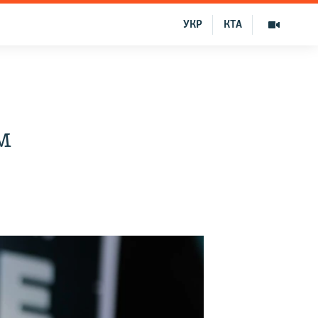
УКР
КТА
м