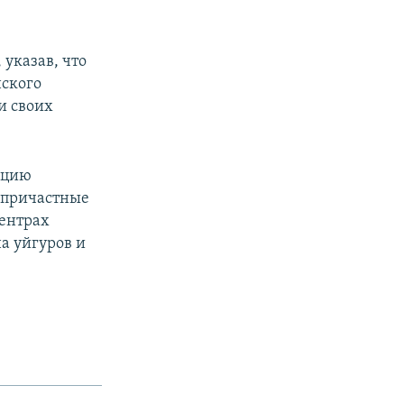
 указав, что
нского
и своих
ацию
«причастные
центрах
а уйгуров и