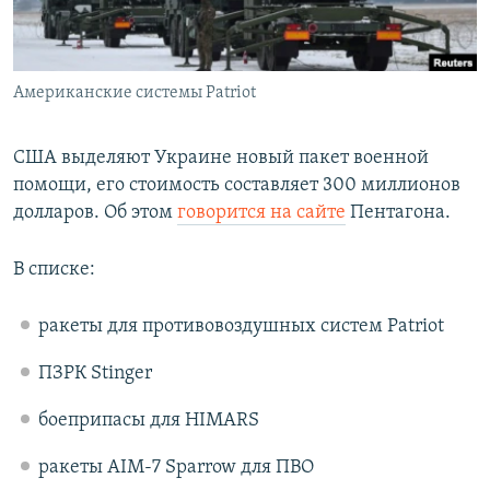
ПРИСОЕДИНЯЙТЕСЬ!
ПОБЕДИТЕЛЕЙ НЕ СУДЯТ?
КРЫМ.НЕПОКОРЕННЫЙ
Американские системы Patriot
ELIFBE
УКРАИНСКАЯ ПРОБЛЕМА КРЫМА
США выделяют Украине новый пакет военной
Все сайты RFE/RL
помощи, его стоимость составляет 300 миллионов
долларов. Об этом
говорится на сайте
Пентагона.
В списке:
ракеты для противовоздушных систем Patriot
ПЗРК Stinger
боеприпасы для HIMARS
ракеты AIM-7 Sparrow для ПВО