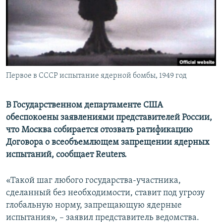
ПРИСОЕДИНЯЙТЕСЬ!
ПОБЕДИТЕЛЕЙ НЕ СУДЯТ?
КРЫМ.НЕПОКОРЕННЫЙ
ELIFBE
УКРАИНСКАЯ ПРОБЛЕМА КРЫМА
Все сайты RFE/RL
Первое в СССР испытание ядерной бомбы, 1949 год
В Государственном департаменте США
обеспокоены заявлениями представителей России,
что Москва собирается отозвать ратификацию
Договора о всеобъемлющем запрещении ядерных
испытаний, сообщает Reuters.
«Такой шаг любого государства-участника,
сделанный без необходимости, ставит под угрозу
глобальную норму, запрещающую ядерные
испытания», – заявил представитель ведомства.