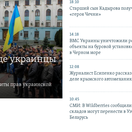
18:10
Старший сын Кадырова полу
«героя Чечни»
14:18
ВМС Украины уничтожили р
объекты на буровой установ
в Черном море
где украинцы
12:08
Журналист Есипенко рассказ
деле крымского автомехани
щиты прав украинской
10:45
СМИ: В Wildberries сообщили,
складов могут перенести в У
Беларусь