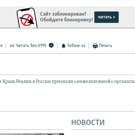
Сайт заблокирован?
читать >
Обойдите блокировку!
ся
Читать без VPN
Follow us
Печать
и Крым.Реалии в России признали «нежелательной» организ
НОВОСТИ