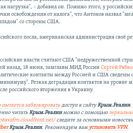
ая нагрузка", – добавил он. Помимо этого, у российск
очки освобождения от налога", что Антонов назвал "ме
падом" со стороны США.
ссийского посла, американская администрация своё 
.
российские власти считают США "недружественной стра
ей назад, 18 июня, замглавы МИД России
Сергей Рябко
литические контакты между Россией и США сведены с
минимуму". Резкая деградация контактов на уровне 
сле российского вторжения в Украину.
 пытается заблокировать
доступ к сайту
Крым.Реалии
.
енно читать
Крым.Реалии
можно с помощью
зеркально
p6xvzfrn.cloudfront.net/
следите за основными новостя
iber
Крым.Реалии
. Рекомендуем вам
установить VPN
.