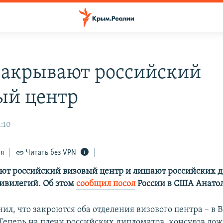
акрывают российский
ый центр
1:10
ся
Читать без VPN
т российский визовый центр и лишают российских 
ивилегий. Об этом
сообщил посол
России в США Анато
ил, что закроются оба отделения визового центра – в
Теперь на плечи российских дипломатов, консулов ло