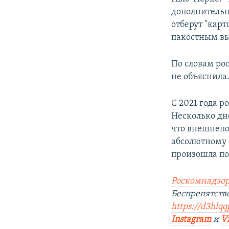
ПОБЕДИТЕЛЕЙ НЕ СУДЯТ?
дополнительн
КРЫМ.НЕПОКОРЕННЫЙ
отберут "карт
пакостным вы
ELIFBE
УКРАИНСКАЯ ПРОБЛЕМА КРЫМА
По словам ро
не объяснила
С 2021 года 
Несколько дн
что внешнепо
абсолютному 
произошла по
Роскомнадзор
Беспрепятств
https://d3hlqq
Instagram
и
V