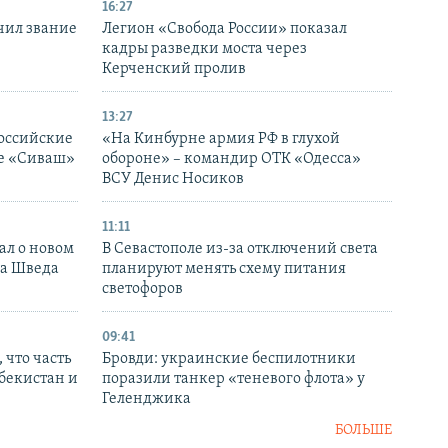
16:27
чил звание
Легион «Свобода России» показал
кадры разведки моста через
Керченский пролив
13:27
оссийские
«На Кинбурне армия РФ в глухой
ке «Сиваш»
обороне» – командир ОТК «Одесса»
ВСУ Денис Носиков
11:11
ал о новом
В Севастополе из-за отключений света
ка Шведа
планируют менять схему питания
светофоров
09:41
 что часть
Бровди: украинские беспилотники
збекистан и
поразили танкер «теневого флота» у
Геленджика
БОЛЬШЕ