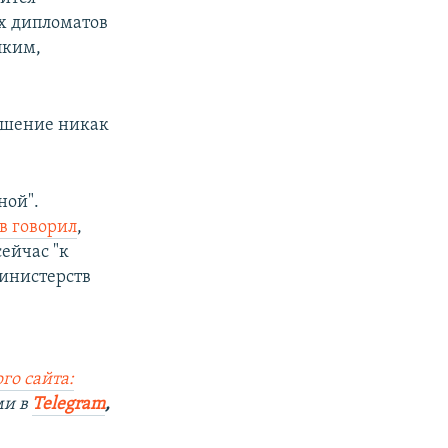
их дипломатов
лким,
решение никак
ной".
в говорил
,
ейчас "к
министерств
го сайта:
ми в
Telegram
,