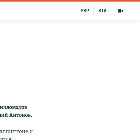
УКР
КТА
дипломатов
лий Антонов.
 Вашингтоне и
жится