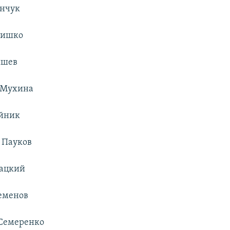
анчук
кишко
ышев
я Мухина
ейник
р Пауков
гацкий
Семенов
 Семеренко