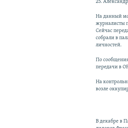
25. Александ
На данный мо
журналисты п
Сейчас пере
собрали в па
личностей.
По сообщения
передачи в О
На контрольн
возле оккупи
В декабре в 