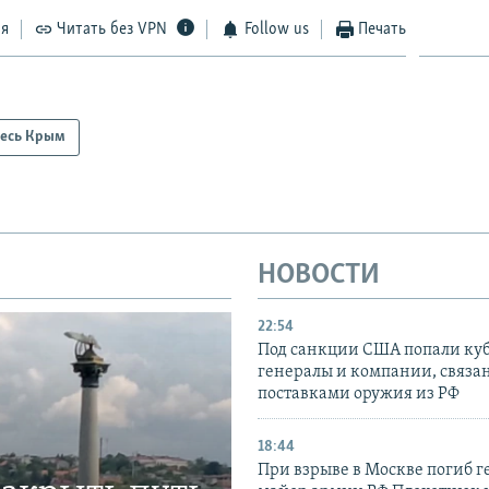
ся
Читать без VPN
Follow us
Печать
есь Крым
НОВОСТИ
22:54
Под санкции США попали ку
генералы и компании, связа
поставками оружия из РФ
18:44
При взрыве в Москве погиб г