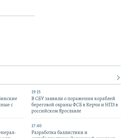
19:15
бинские
В СБУ заявили о поражении кораблей
нные с
береговой охраны ФСБ в Керчи и НПЗ в
российском Ярославле
17:40
енерал-
Разработка баллистики и