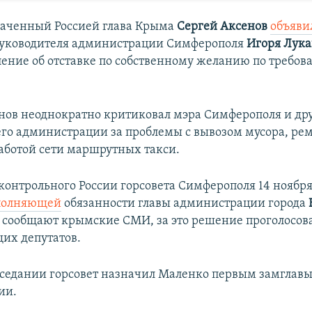
наченный Россией глава Крыма
Сергей Аксенов
объяви
уководителя администрации Симферополя
Игоря Лук
ление об отставке по собственному желанию по требов
енов неоднократно критиковал мэра Симферополя и др
его администрации за проблемы с вывозом мусора, рем
аботой сети маршрутных такси.
контрольного России горсовета Симферополя 14 ноябр
полняющей
обязанности главы администрации города
к сообщают крымские СМИ, за это решение проголосова
их депутатов.
аседании горсовет назначил Маленко первым замглав
ии.