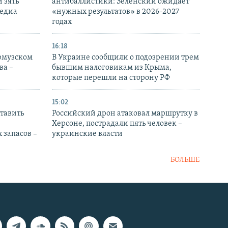
 зять
антибаллистики: Зеленский ожидает
медиа
«нужных результатов» в 2026-2027
годах
16:18
Ормузском
В Украине сообщили о подозрении трем
ва –
бывшим налоговикам из Крыма,
которые перешли на сторону РФ
15:02
тавить
Российский дрон атаковал маршрутку в
Херсоне, пострадали пять человек –
 запасов –
украинские власти
БОЛЬШЕ