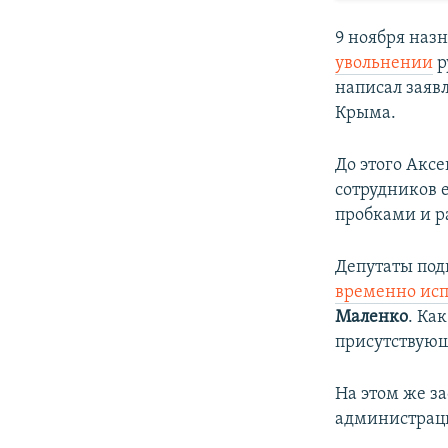
9 ноября наз
увольнении
р
написал заяв
Крыма.​
До этого Акс
сотрудников 
пробками и р
Депутаты под
временно ис
Маленко
. Ка
присутствующ
На этом же з
администрац