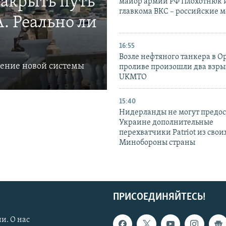
закрыть путь
майор армии РФ Плохотнюк и
главкома ВКС – российские 
. Реально ли
16:55
Возле нефтяного танкера в 
ление новой системы
проливе произошли два взры
UKMTO
15:40
Нидерланды не могут предос
Украине дополнительные
перехватчики Patriot из своих
Минобороны страны
ПРИСОЕДИНЯЙТЕСЬ!
и. О нас