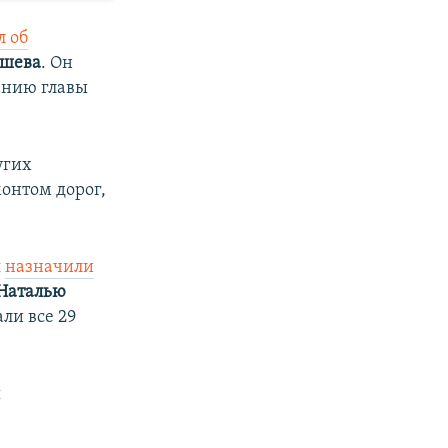
л об
ашева
. Он
анию главы
угих
онтом дорог,
я
назначили
Наталью
ли все 29
ы