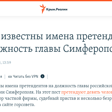
 известны имена претен
лжность главы Симфероп
, 13:59
ся
Читать без VPN
ны имена претендентов на должность главы российско
и Симферополя. На этот пост
претендуют девять чело
ор частной фирмы, судебный пристав и несколько без
 сайте горсовета.