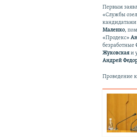
ПОБЕДИТЕЛЕЙ НЕ СУДЯТ?
Первым заявл
КРЫМ.НЕПОКОРЕННЫЙ
«Службы озе
кандидатами 
ELIFBE
Маленко
, по
УКРАИНСКАЯ ПРОБЛЕМА КРЫМА
«Продекс»
Ан
безработные
Жуковская
и 
Андрей Федор
Проведение к