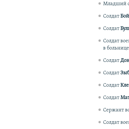
Младший 
Солдат
Бой
Солдат
Бул
Солдат во
в больнице
Солдат
Дон
Солдат
Зыб
Солдат
Кле
Солдат
Мат
Сержант в
Солдат во