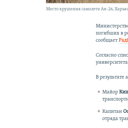
Место крушения самолета Ан-26, Харьков
Министерство
погибших в р
сообщает
Рад
Согласно спи
университета
В результате
Майор
Киш
транспорт
Капитан
О
отряда тр