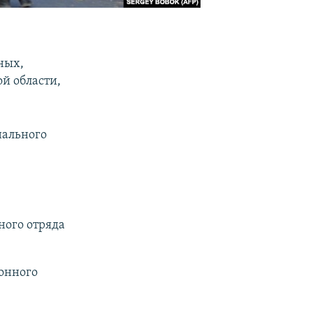
ных,
й области,
нального
ного отряда
онного