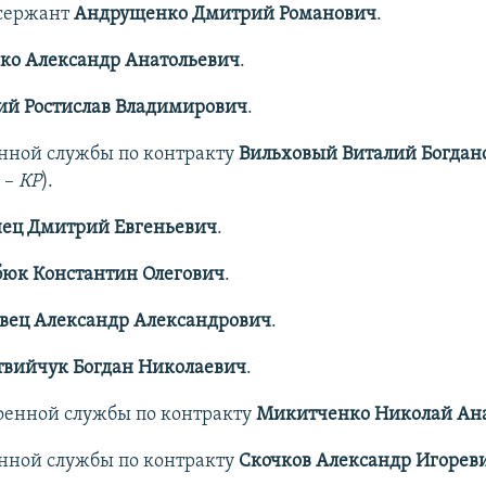
сержант
Андрущенко Дмитрий Романович
.
ко Александр Анатольевич
.
ий Ростислав Владимирович
.
енной службы по контракту
Вильховый Виталий Богда
 –
КР
).
ец Дмитрий Евгеньевич
.
юк Константин Олегович
.
вец Александр Александрович
.
вийчук Богдан Николаевич
.
оенной службы по контракту
Микитченко Николай Ан
енной службы по контракту
Скочков Александр Игорев