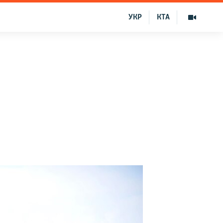
УКР
КТА