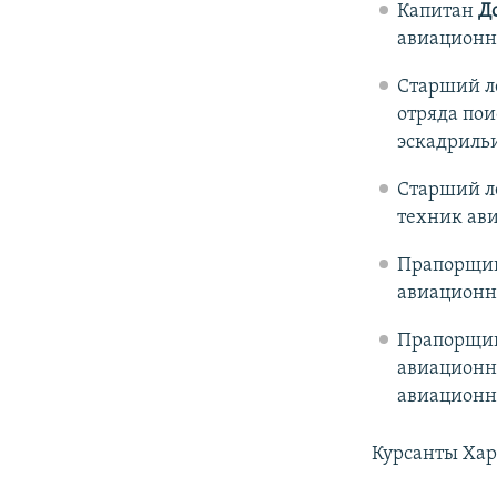
Капитан
До
авиационн
Старший л
отряда пои
эскадриль
Старший л
техник ав
Прапорщи
авиационн
Прапорщи
авиационно
авиационн
Курсанты Хар