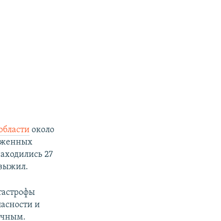
области
около
руженных
находились 27
 выжил.
тастрофы
пасности и
очным.