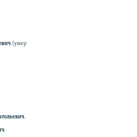
нович
(умер
атольевич
.
ич
.