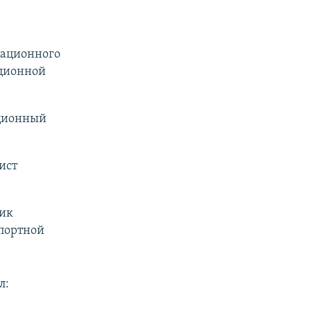
иационного
ационной
ационный
ист
ник
спортной
л: