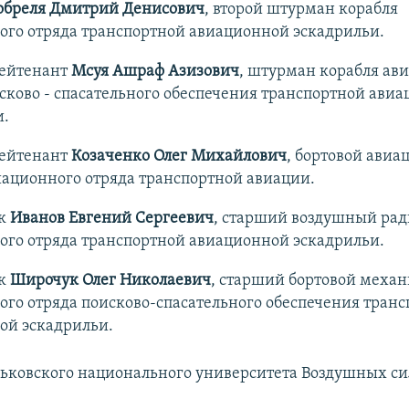
бреля Дмитрий Денисович
, второй штурман корабля
ого отряда транспортной авиационной эскадрильи.
ейтенант
Мсуя Ашраф Азизович
, штурман корабля ав
сково - спасательного обеспечения транспортной ави
и.
ейтенант
Козаченко Олег Михайлович
, бортовой ави
иационного отряда транспортной авиации.
к
Иванов Евгений Сергеевич
, старший воздушный рад
ого отряда транспортной авиационной эскадрильи.
к
Широчук Олег Николаевич
, старший бортовой меха
го отряда поисково-спасательного обеспечения тран
ой эскадрильи.
ьковского национального университета Воздушных си