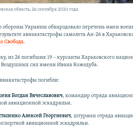
ская область, 26 сентября 2020 года
 обороны Украины обнародовало перечень имен воен
езультате авиакатастрофы самолета Ан-26 в Харьковско
іо Свобода
.
ску, из 26 погибших 19 – курсанты Харьковского нацио
 Воздушных сил имени Ивана Кожедуба.
 авиакатастрофы погибли:
еня Богдан Вячеславович
, командир отряда авиацион
ной авиационной эскадрильи.
стапенко Алексей Георгиевич
, штурман отряда авиаци
анспортной авиационной эскадрильи.