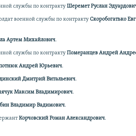
нной службы по контракту
Шеремет Руслан Эдуардови
олдат военной службы по контракту
Скоробогатько Ев
ла Артем Михайлович
.
енной службы по контракту
Померанцев Андрей Андре
потнюк Андрей Юрьевич
.
динский Дмитрий Витальевич
.
ячук Максим Владимирович
.
бин Владимир Вадимович
.
сержант
Корчовский Роман Александрович
.