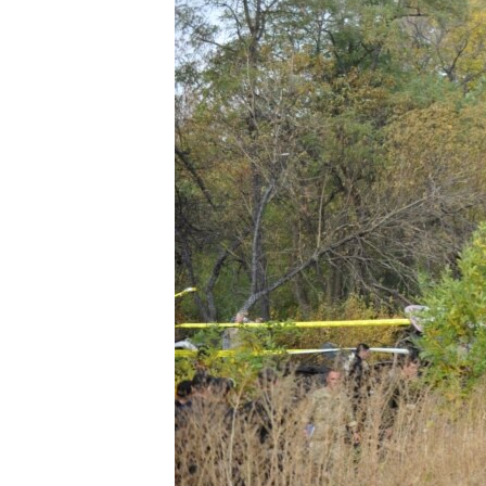
ПОБЕДИТЕЛЕЙ НЕ СУДЯТ?
КРЫМ.НЕПОКОРЕННЫЙ
ELIFBE
УКРАИНСКАЯ ПРОБЛЕМА КРЫМА