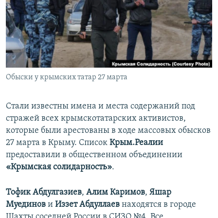
ПРИСОЕДИНЯЙТЕСЬ!
ПОБЕДИТЕЛЕЙ НЕ СУДЯТ?
КРЫМ.НЕПОКОРЕННЫЙ
ELIFBE
УКРАИНСКАЯ ПРОБЛЕМА КРЫМА
Все сайты RFE/RL
Обыски у крымских татар 27 марта
Стали известны имена и места содержаний под
стражей всех крымскотатарских активистов,
которые были арестованы в ходе массовых обысков
27 марта в Крыму. Список
Крым.Реалии
предоставили в общественном объединении
«Крымская солидарность»
.
Тофик Абдулгазиев
,
Алим Каримов
,
Яшар
Муединов
и
Иззет Абдуллаев
находятся в городе
Шахты соседней России в СИЗО №4. Все