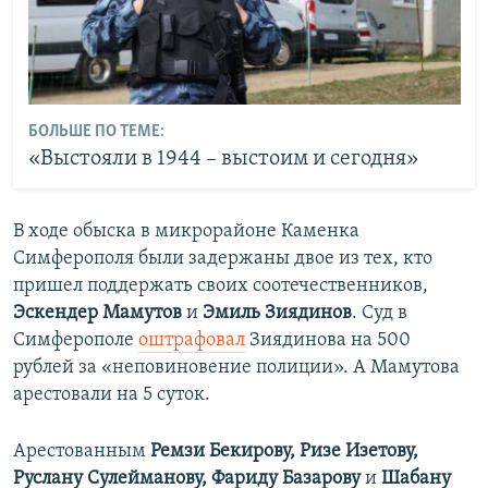
БОЛЬШЕ ПО ТЕМЕ:
«Выстояли в 1944 – выстоим и сегодня»
​В ходе обыска в микрорайоне Каменка
Симферополя были задержаны двое из тех, кто
пришел поддержать своих соотечественников,
Эскендер Мамутов
и
Эмиль Зиядинов
. Суд в
Симферополе
оштрафовал
Зиядинова на 500
рублей за «неповиновение полиции». А Мамутова
арестовали на 5 суток.
Арестованным
Ремзи Бекирову, Ризе Изетову,
Руслану Сулейманову, Фариду Базарову
и
Шабану