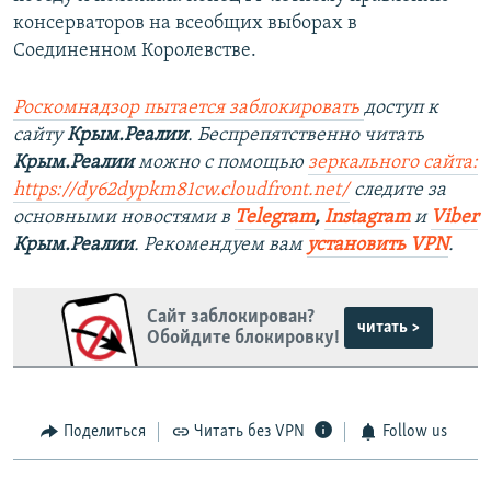
консерваторов на всеобщих выборах в
Соединенном Королевстве.
Роскомнадзор пытается заблокировать
доступ к
сайту
Крым.Реалии
. Беспрепятственно читать
Крым.Реалии
можно с помощью
зеркального сайта:
https://dy62dypkm81cw.cloudfront.net/
следите за
основными новостями в
Telegram
,
Instagram
и
Viber
Крым.Реалии
. Рекомендуем вам
установить VPN
.
Сайт заблокирован?
читать >
Обойдите блокировку!
Поделиться
Читать без VPN
Follow us