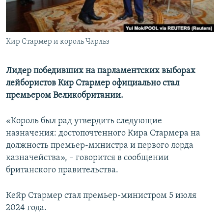
ПРИСОЕДИНЯЙТЕСЬ!
ПОБЕДИТЕЛЕЙ НЕ СУДЯТ?
КРЫМ.НЕПОКОРЕННЫЙ
Кир Стармер и король Чарльз
ELIFBE
УКРАИНСКАЯ ПРОБЛЕМА КРЫМА
Лидер победивших на парламентских выборах
Все сайты RFE/RL
лейбористов Кир Стармер официально стал
премьером Великобритании.
«Король был рад утвердить следующие
назначения: достопочтенного Кира Стармера на
должность премьер-министра и первого лорда
казначейства», – говорится в сообщении
британского правительства.
Кейр Стармер стал премьер-министром 5 июля
2024 года.