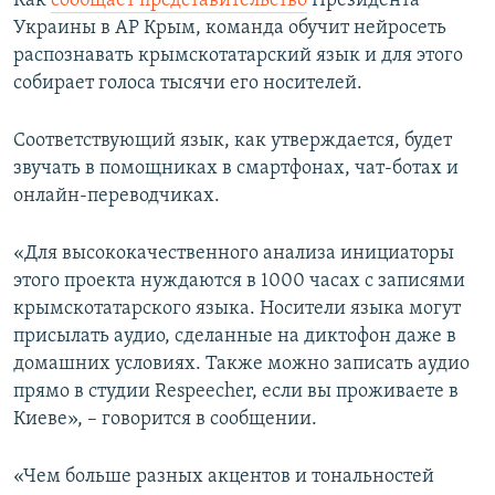
Как
сообщает представительство
Президента
ПРИСОЕДИНЯЙТЕСЬ!
ПОБЕДИТЕЛЕЙ НЕ СУДЯТ?
Украины в АР Крым, команда обучит нейросеть
распознавать крымскотатарский язык и для этого
КРЫМ.НЕПОКОРЕННЫЙ
собирает голоса тысячи его носителей.
ELIFBE
Соответствующий язык, как утверждается, будет
УКРАИНСКАЯ ПРОБЛЕМА КРЫМА
звучать в помощниках в смартфонах, чат-ботах и
Все сайты RFE/RL
онлайн-переводчиках.
«Для высококачественного анализа инициаторы
этого проекта нуждаются в 1000 часах с записями
крымскотатарского языка. Носители языка могут
присылать аудио, сделанные на диктофон даже в
домашних условиях. Также можно записать аудио
прямо в студии Respeecher, если вы проживаете в
Киеве», – говорится в сообщении.
«Чем больше разных акцентов и тональностей