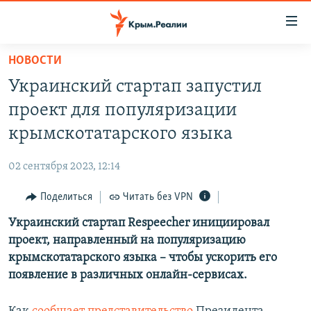
Доступность
ссылки
Вернуться
НОВОСТИ
к
НОВОСТИ
Украинский стартап запустил
основному
СПЕЦПРОЕКТЫ
содержанию
проект для популяризации
ВОДА
Вернутся
ГРУЗ 200
крымскотатарского языка
к
ИСТОРИЯ
КАРТА ВОЕННЫХ ОБЪЕКТОВ КРЫМА
главной
02 сентября 2023, 12:14
ЕЩЕ
11 ЛЕТ ОККУПАЦИИ КРЫМА. 11 ИСТОРИЙ СОПРОТИВЛЕНИЯ
навигации
Вернутся
Поделиться
Читать без VPN
РАДІО СВОБОДА
ИНТЕРАКТИВ
к
Украинский стартап Respeecher инициировал
КАК ОБОЙТИ БЛОКИРОВКУ
ИНФОГРАФИКА
поиску
проект, направленный на популяризацию
ТЕЛЕПРОЕКТ КРЫМ.РЕАЛИИ
крымскотатарского языка – чтобы ускорить его
Українською
появление в различных онлайн-сервисах.
СОВЕТЫ ПРАВОЗАЩИТНИКОВ
Qırımtatar
ПРОПАВШИЕ БЕЗ ВЕСТИ