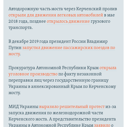
Автодорожную часть моста через Керченский пролив
открыли для движения легковых автомобилей
в мае
2018 года, позднее
открылось движение
грузового
транспорта.
В декабре 2019 года президент России Владимир
Путин
запустил движение пассажирских поездов по
мосту
.
Прокуратура Автономной Республики Крым
открыла
уголовное производство
по факту незаконной
переправки лиц через государственную границу
Украины в аннексированный Крым по Керченскому
мосту.​
МИД Украины
выразило решительный протест
из-за
запуска движения по железнодорожной части
Керченского моста. А представительство президента
Украины в Автономной Республике Крым
заявило
о