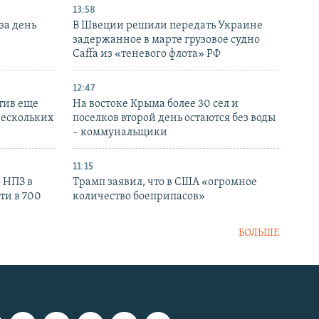
13:58
за день
В Швеции решили передать Украине
задержанное в марте грузовое судно
Caffa из «теневого флота» РФ
12:47
тив еще
На востоке Крыма более 30 сел и
нескольких
поселков второй день остаются без воды
– коммунальщики
11:15
 НПЗ в
Трамп заявил, что в США «огромное
ти в 700
количество боеприпасов»
БОЛЬШЕ