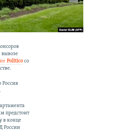
понсоров
о вывозе
ние
Politico
со
стве.
 Россия
.
партамента
м предстоит
у в конце
Д России