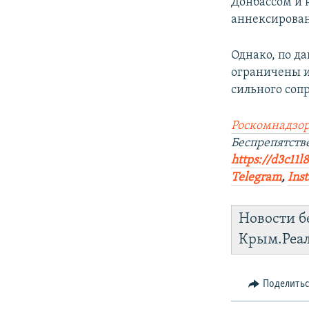
Донбассом и 
аннексирован
Однако, по д
ограничены и
сильного соп
Роскомнадзор
Беспрепятст
https://d3c11l
Telegram
,
Ins
Новости б
Крым.Реа
Поделить