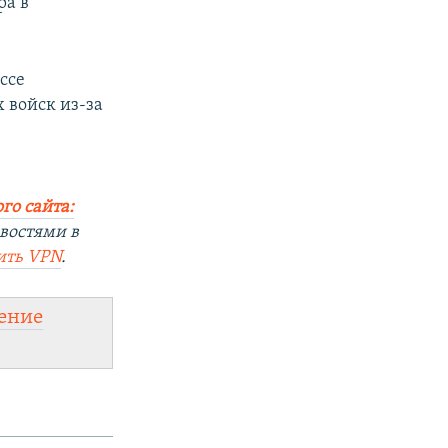
ра в
ссе
 войск из-за
го сайта:
востями в
ить VPN
.
ение