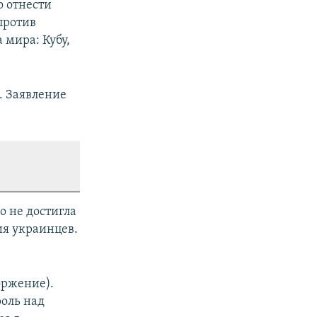
 отнести
против
 мира: Кубу,
. Заявление
о не достигла
ия украинцев.
оржение).
оль над