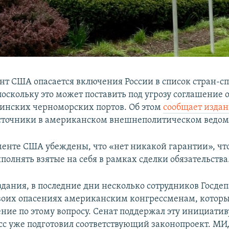
нт США опасается включения России в список стран-с
оскольку это может поставить под угрозу соглашение 
аинских черноморских портов. Об этом
сообщает изда
сточники в американском внешнеполитическом ведом
менте США убеждены, что «нет никакой гарантии», что
олнять взятые на себя в рамках сделки обязательства
дания, в последние дни несколько сотрудников Госде
воих опасениях американским конгрессменам, которы
ние по этому вопросу. Сенат поддержал эту инициатив
сс уже подготовил соответствующий законопроект. МИ