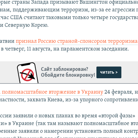
орые страны Запада призывают Вашингтон официально
анам, поддерживающим терроризм, из-за ее агрессии 
час США считают таковыми только четыре государства
и Северную Корею.
Латвии
признал Россию страной-спонсором терроризма
в четверг, 11 августа, на парламентском заседании.
Сайт заблокирован?
читать >
Обойдите блокировку!
а полномасштабное вторжение в Украину
24 февраля, н
частности, захвата Киева, из-за упорного сопротивлен
оссии заявили о новых планах во время «второй фазы»
и» в Украине (так там называют полномасштабное вт
оенные заявили о намерении установить полный контр