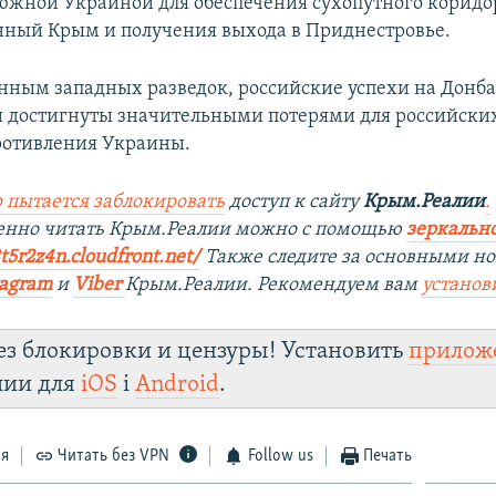
южной Украиной для обеспечения сухопутного коридо
ный Крым и получения выхода в Приднестровье.
анным западных разведок, российские успехи на Донба
 достигнуты значительными потерями для российских
ротивления Украины.
 пытается заблокировать
доступ к сайту
Крым.Реалии
.
венно читать Крым.Реалии можно с помощью
зеркально
8t5r2z4n.cloudfront.net/
Также следите за основными но
tagram
и
Viber
Крым.Реалии. Рекомендуем вам
установ
ез блокировки и цензуры! Установить
прилож
лии для
iOS
і
Android
.
ся
Читать без VPN
Follow us
Печать