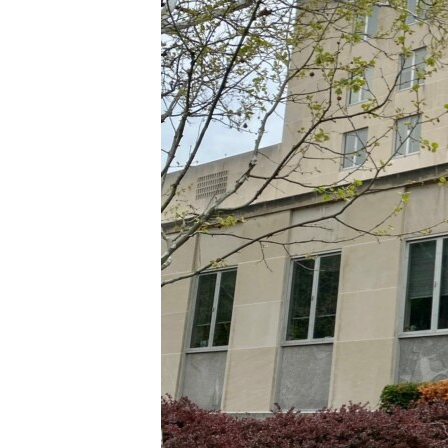
ПОБЕДИТЕЛЕЙ НЕ СУДЯТ?
КРЫМ.НЕПОКОРЕННЫЙ
ELIFBE
УКРАИНСКАЯ ПРОБЛЕМА КРЫМА