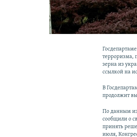
Госдепартаме
терроризма, п
зерна из укр
ссылкой на и
В Госдепарта
продолжит вып
По данным из
сообщили о с
принять реше
июля, Конгре