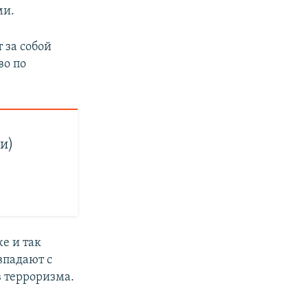
ми.
 за собой
во по
и)
е и так
впадают с
в терроризма.