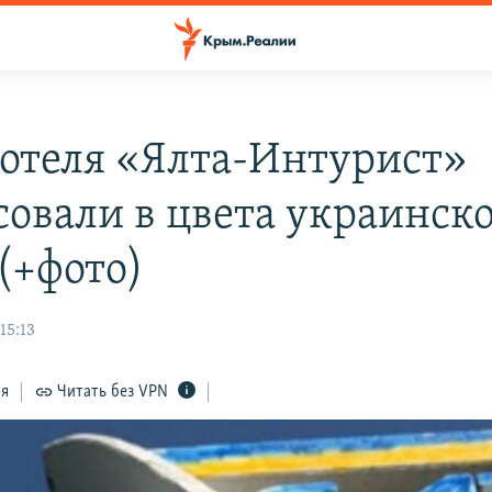
 отеля «Ялта-Интурист»
совали в цвета украинск
(+фото)
15:13
ся
Читать без VPN