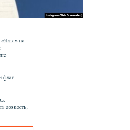
 «Ялта» на
т
ошо
и флаг
вы
ь ловкость,