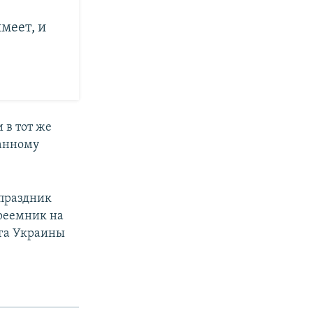
меет, и
 в тот же
данному
 праздник
преемник на
ага Украины