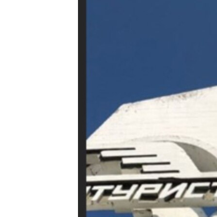
ПОБЕДИТЕЛЕЙ НЕ СУДЯТ?
КРЫМ.НЕПОКОРЕННЫЙ
ELIFBE
УКРАИНСКАЯ ПРОБЛЕМА КРЫМА