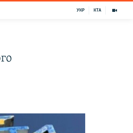
УКР
КТА
ого