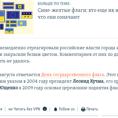
БОЛЬШЕ ПО ТЕМЕ:
Сине-желтые флаги: кто еще их и
что они означают
немедленно отреагировали российские власти города и
и закрасили белым цветом. Комментариев от них по 
ть не удалось.
августа отмечается
День государственного флага
. Этот
оим указом в 2004 году президент
Леонид Кучма
, его 
 Ющенко
в 2009 году основал церемонию поднятия фл
ся
Читать без VPN
Follow us
Печать