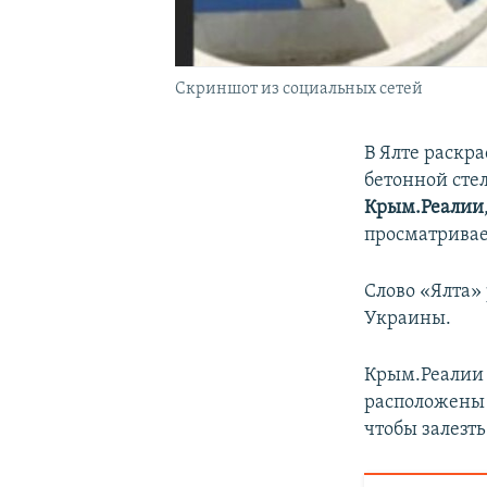
Скриншот из социальных сетей
В Ялте раскр
бетонной сте
Крым.Реалии
просматривае
Слово «Ялта»
Украины.
Крым.Реалии 
расположены 
чтобы залезть