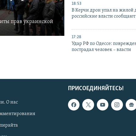
18:53
В Керчи дрон упал на жилой 
российские власти сообщают
щиты прав украинской
17:28
Удар РФ по Одессе: поврежде
пострадал человек – власти
ПРИСОЕДИНЯЙТЕСЬ!
и. О нас
омментирования
опирайта