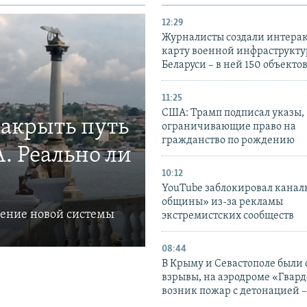
12:29
Журналисты создали интера
карту военной инфраструкт
Беларуси – в ней 150 объекто
11:25
США: Трамп подписал указы,
закрыть путь
ограничивающие право на
гражданство по рождению
. Реально ли
10:12
YouTube заблокировал канал
общины» из-за рекламы
ление новой системы
экстремистских сообществ
08:44
В Крыму и Севастополе были
взрывы, на аэродроме «Гвар
возник пожар с детонацией 