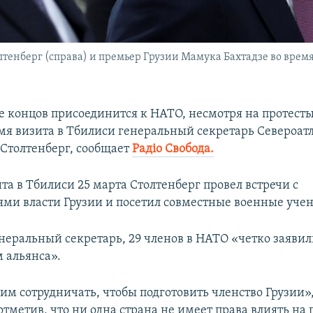
тенберг (справа) и премьер Грузии Мамука Бахтадзе во вре
це концов присоединится к НАТО, несмотря на протесты
емя визита в Тбилиси генеральный секретарь Североат
 Столтенберг, сообщает
Радіо Свобода.
та в Тбилиси 25 марта Столтенберг провел встречи с
ями власти Грузии и посетил совместные военные учен
неральный секретарь, 29 членов в НАТО «четко заявили
м альянса».
м сотрудничать, чтобы подготовить членство Грузии», 
отметив, что ни одна страна не имеет права влиять на