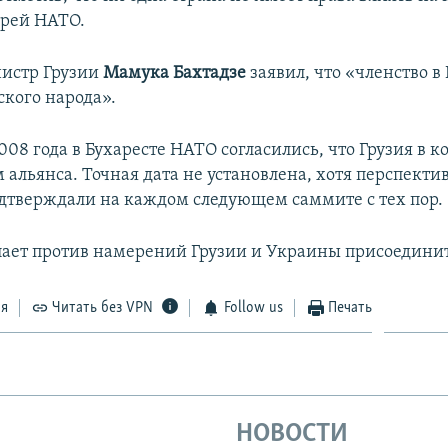
ерей НАТО.
истр Грузии
Мамука Бахтадзе
заявил, что «членство в 
ского народа».
08 года в Бухаресте НАТО согласились, что Грузия в к
 альянса. Точная дата не установлена, хотя перспекти
одтверждали на каждом следующем саммите с тех пор.
пает против намерений Грузии и Украины присоединит
ся
Читать без VPN
Follow us
Печать
НОВОСТИ