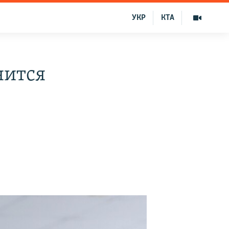
УКР
КТА
нится