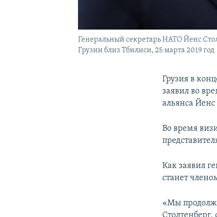
Генеральный секретарь НАТО Йенс Стол
Грузии близ Тбилиси, 25 марта 2019 год
Грузия в кон
заявил во вр
альянса Йенс
Во время визи
представител
Как заявил ге
станет члено
«Мы продолжи
Столтенберг, 