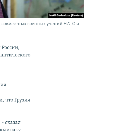
мя совместных военных учений НАТО и
 России,
лантического
ия.
, что Грузия
- сказал
 политику