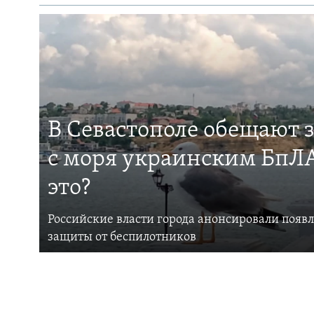
В Севастополе обещают 
с моря украинским БпЛА
это?
Российские власти города анонсировали появ
защиты от беспилотников