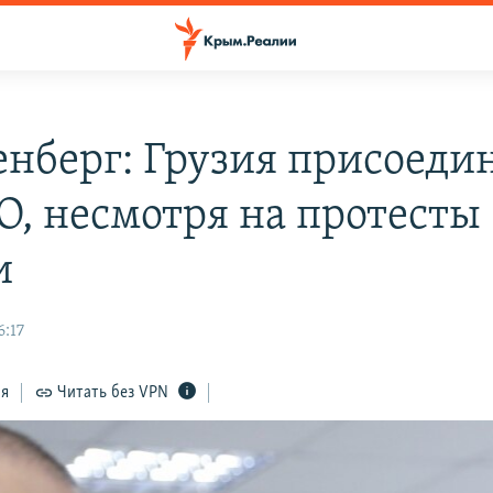
енберг: Грузия присоеди
О, несмотря на протесты
и
6:17
ся
Читать без VPN