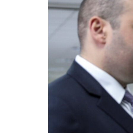
ПОБЕДИТЕЛЕЙ НЕ СУДЯТ?
КРЫМ.НЕПОКОРЕННЫЙ
ELIFBE
УКРАИНСКАЯ ПРОБЛЕМА КРЫМА