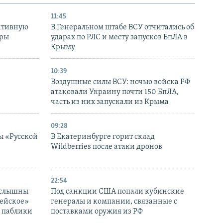
11:45
ктивную
В Генеральном штабе ВСУ отчитались об
уры
ударах по РЛС и месту запусков БпЛА в
в
Крыму
10:39
Воздушные силы ВСУ: ночью войска РФ
атаковали Украину почти 150 БпЛА,
часть из них запускали из Крыма
09:28
ы «Русской
В Екатеринбурге горит склад
Wildberries после атаки дронов
22:54
 слышны
Под санкции США попали кубинские
дейское»
генералы и компании, связанные с
– паблики
поставками оружия из РФ