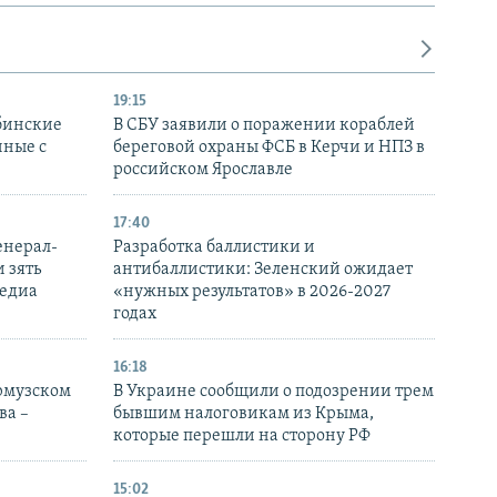
19:15
бинские
В СБУ заявили о поражении кораблей
нные с
береговой охраны ФСБ в Керчи и НПЗ в
российском Ярославле
17:40
енерал-
Разработка баллистики и
 зять
антибаллистики: Зеленский ожидает
медиа
«нужных результатов» в 2026-2027
годах
16:18
Ормузском
В Украине сообщили о подозрении трем
ва –
бывшим налоговикам из Крыма,
которые перешли на сторону РФ
15:02