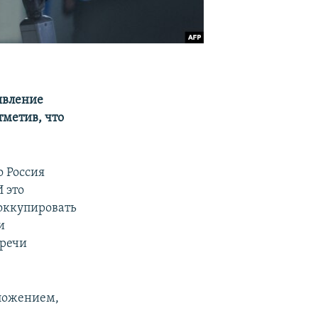
явление
тметив, что
о Россия
 это
 оккупировать
и
тречи
дложением,