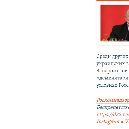
Среди других
украинских в
Запорожской 
«демилитариз
условиях Росс
Роскомнадзор
Беспрепятств
https://d32ma0
Instagram
и
V