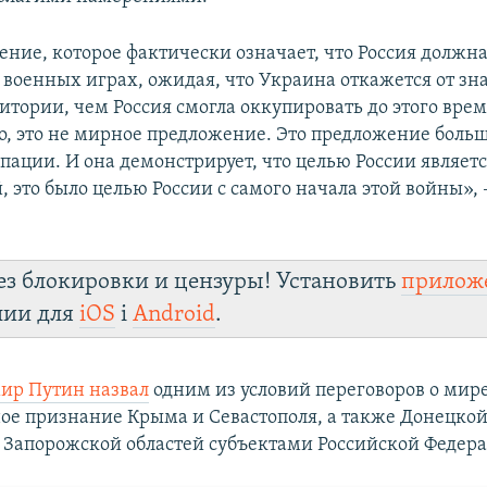
ение, которое фактически означает, что Россия должна
в военных играх, ожидая, что Украина откажется от зн
итории, чем Россия смогла оккупировать до этого вре
о, это не мирное предложение. Это предложение больш
пации. И она демонстрирует, что целью России являет
 это было целью России с самого начала этой войны», 
ез блокировки и цензуры! Установить
прилож
лии для
iOS
і
Android
.
ир Путин назвал
одним из условий переговоров о мир
е признание Крыма и Севастополя, а также Донецкой
 Запорожской областей субъектами Российской Федер