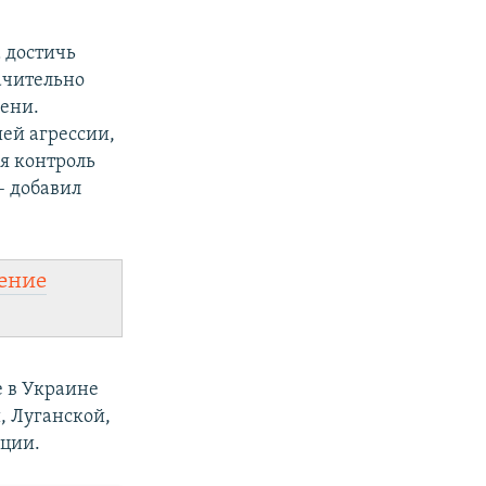
 достичь
ачительно
мени.
ей агрессии,
ся контроль
– добавил
ение
е в Украине
, Луганской,
ации.