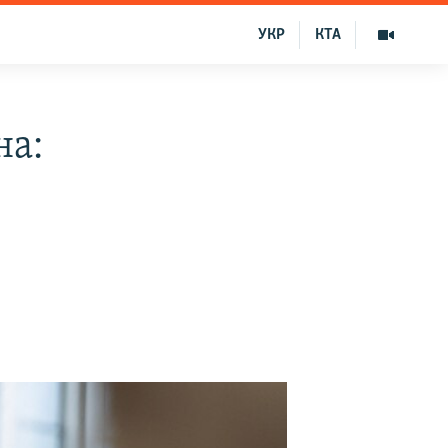
УКР
КТА
на: