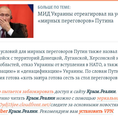
БОЛЬШЕ ПО ТЕМЕ:
МИД Украины отреагировал на у
«мирных переговоров» Путина
 условий для мирных переговоров Путин также назвал
ойск с территорий Донецкой, Луганской, Херсонской 
областей, отказ Украины от вступления в НАТО, а так
ацию» и «денацификацию» Украины. По словам Пути
ия готова «хоть завтра готова сесть за стол переговоров
 пытается заблокировать
доступ к сайту
Крым.Реалии
.
енно читать
Крым.Реалии
можно с помощью
зеркально
ydj15jee.cloudfront.net/
следите за основными новостя
iber
Крым.Реалии
. Рекомендуем вам
установить VPN
.