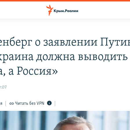
енберг о заявлении Пути
краина должна выводить
, а Россия»
9:07
ся
Читать без VPN