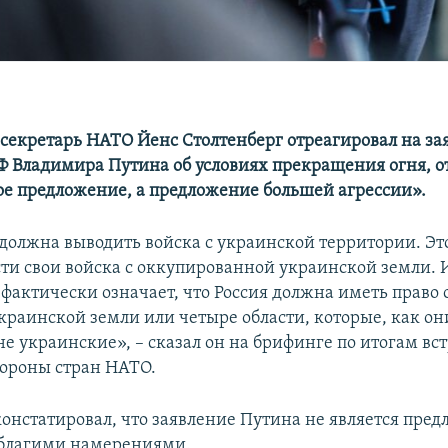
секретарь НАТО Йенс Столтенберг отреагировал на за
Ф Владимира Путина об условиях прекращения огня, о
ое предложение, а предложение большей агрессии».
должна выводить войска с украинской территории. Эт
ти свои войска с оккупированной украинской земли. И
фактически означает, что Россия должна иметь право
краинской земли или четыре области, которые, как он
е украинские», – сказал он на брифинге по итогам вс
ороны стран НАТО.
констатировал, что заявление Путина не является пре
 благими намерениями.