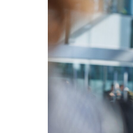
ПОБЕДИТЕЛЕЙ НЕ СУДЯТ?
КРЫМ.НЕПОКОРЕННЫЙ
ELIFBE
УКРАИНСКАЯ ПРОБЛЕМА КРЫМА