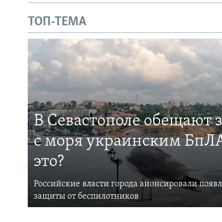
ТОП-ТЕМА
В Севастополе обещают 
с моря украинским БпЛА
это?
Российские власти города анонсировали появ
защиты от беспилотников