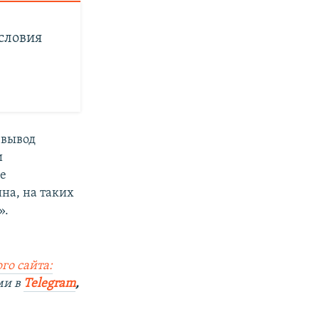
словия
 вывод
и
же
на, на таких
».
го сайта:
ми в
Telegram
,