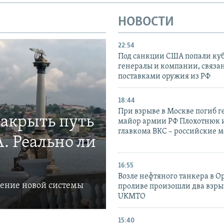
НОВОСТИ
22:54
Под санкции США попали ку
генералы и компании, связа
поставками оружия из РФ
18:44
При взрыве в Москве погиб г
закрыть путь
майор армии РФ Плохотнюк и
главкома ВКС – российские 
. Реально ли
16:55
Возле нефтяного танкера в 
ление новой системы
проливе произошли два взры
UKMTO
15:40