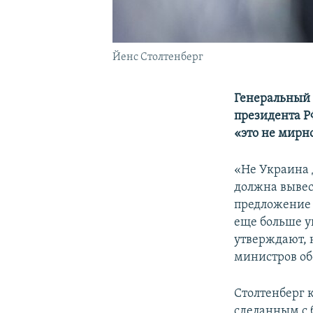
Йенс Столтенберг
Генеральный 
президента Р
«это не мирн
«Не Украина 
должна вывес
предложение 
еще больше у
утверждают, н
министров об
Столтенберг 
сделанным с