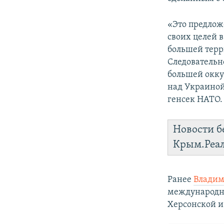
«Это предлож
своих целей 
большей терр
Следовательн
большей окку
над Украиной,
генсек НАТО.
Новости б
Крым.Реа
Ранее
Владим
международно
Херсонской и