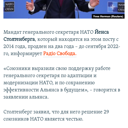
ПРИСОЕДИНЯЙТЕСЬ!
ПОБЕДИТЕЛЕЙ НЕ СУДЯТ?
КРЫМ.НЕПОКОРЕННЫЙ
ELIFBE
Мандат генерального секретаря НАТО
Йенса
УКРАИНСКАЯ ПРОБЛЕМА КРЫМА
Столтенберга
, который находится на этом посту с
Все сайты RFE/RL
2014 года, продлен на два года – до сентября 2022-
го, информирует
Радіо Свобода.
«Союзники выразили свою поддержку работе
генерального секретаря по адаптации и
модернизации НАТО, и по сохранению
эффективности Альянса в будущем», – говорится в
заявлении альянса.
Столтенберг заявил, что для него решение 29
союзников НАТО является честью.