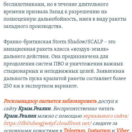
беспилотниками, но в течение длительного
времени призвала Запад к разрешению на
полноценную дальнобойность, имея в виду ракеты
западного производства.
Франко-британская Storm Shadow/SCALP – это
авиационная ракета класса «воздух-земля»
дальнего действия. Она предназначена для
преодоления систем ПВО и уничтожения важных
стационарных и неподвижных целей. Заявленная
дальность пуска крылатой ракеты составляет более
250 км в экспортном варианте.
Роскомнадзор пытается заблокировать
доступ к
сайту
Крым.Реалии
. Беспрепятственно читать
Крым.Реалии
можно с помощью
зеркального сайта:
https://dh0uhesgjw6yf.cloudfront.net/
следите за
основными новостями в
Telegram
,
Instagram
и
Viber