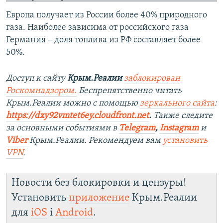
Европа получает из России более 40% природного
газа. Наиболее зависима от российского газа
Германия – доля топлива из РФ составляет более
50%.
Доступ к сайту
Крым.Реалии
заблокирован
Роскомнадзором.
Беспрепятственно читать
Крым.Реалии можно с помощью
зеркального сайта
:
https://dxy92vmtet6ey.cloudfront.net
.
Также следите
за основными событиями в
Telegram
,
Instagram
и
Viber
Крым.Реалии. Рекомендуем вам
установить
VPN
.
Новости без блокировки и цензуры!
Установить
приложение
Крым.Реалии
для
iOS
і
Android
.