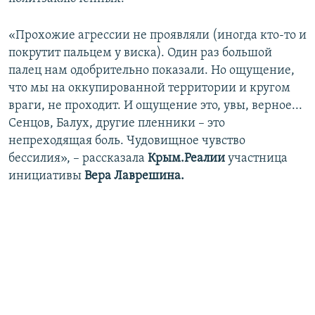
ПРИСОЕДИНЯЙТЕСЬ!
ПОБЕДИТЕЛЕЙ НЕ СУДЯТ?
«Прохожие агрессии не проявляли (иногда кто-то и
КРЫМ.НЕПОКОРЕННЫЙ
покрутит пальцем у виска). Один раз большой
ELIFBE
палец нам одобрительно показали. Но ощущение,
что мы на оккупированной территории и кругом
УКРАИНСКАЯ ПРОБЛЕМА КРЫМА
враги, не проходит. И ощущение это, увы, верное...
Все сайты RFE/RL
Сенцов, Балух, другие пленники – это
непреходящая боль. Чудовищное чувство
бессилия», – рассказала
Крым.Реалии
участница
инициативы
Вера Лаврешина.