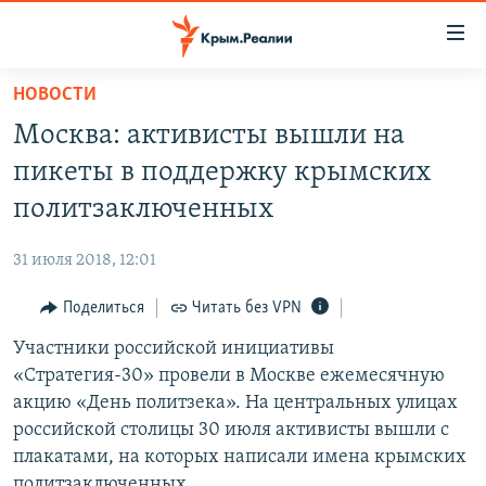
Доступность
ссылки
Вернуться
НОВОСТИ
к
НОВОСТИ
Москва: активисты вышли на
основному
СПЕЦПРОЕКТЫ
содержанию
пикеты в поддержку крымских
ВОДА
Вернутся
ГРУЗ 200
политзаключенных
к
ИСТОРИЯ
КАРТА ВОЕННЫХ ОБЪЕКТОВ КРЫМА
главной
31 июля 2018, 12:01
ЕЩЕ
11 ЛЕТ ОККУПАЦИИ КРЫМА. 11 ИСТОРИЙ СОПРОТИВЛЕНИЯ
навигации
Вернутся
Поделиться
Читать без VPN
РАДІО СВОБОДА
ИНТЕРАКТИВ
к
Участники российской инициативы
КАК ОБОЙТИ БЛОКИРОВКУ
ИНФОГРАФИКА
поиску
«Стратегия-30» провели в Москве ежемесячную
ТЕЛЕПРОЕКТ КРЫМ.РЕАЛИИ
акцию «День политзека». На центральных улицах
Українською
российской столицы 30 июля активисты вышли с
СОВЕТЫ ПРАВОЗАЩИТНИКОВ
Qırımtatar
плакатами, на которых написали имена крымских
ПРОПАВШИЕ БЕЗ ВЕСТИ
политзаключенных.