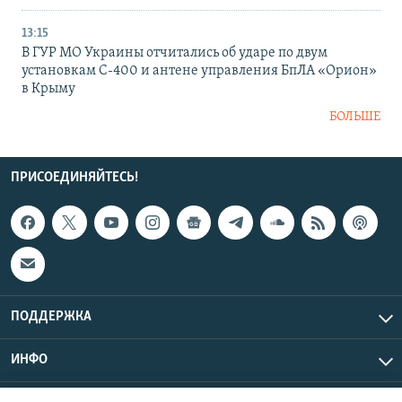
13:15
В ГУР МО Украины отчитались об ударе по двум
установкам С-400 и антене управления БпЛА «Орион»
в Крыму
БОЛЬШЕ
ПРИСОЕДИНЯЙТЕСЬ!
ПОДДЕРЖКА
ИНФО