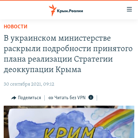
Доступность
ссылки
Вернуться
НОВОСТИ
к
НОВОСТИ
В украинском министерстве
основному
СПЕЦПРОЕКТЫ
содержанию
раскрыли подробности принятого
ВОДА
Вернутся
ГРУЗ 200
плана реализации Стратегии
к
ИСТОРИЯ
КАРТА ВОЕННЫХ ОБЪЕКТОВ КРЫМА
деоккупации Крыма
главной
ЕЩЕ
11 ЛЕТ ОККУПАЦИИ КРЫМА. 11 ИСТОРИЙ СОПРОТИВЛЕНИЯ
навигации
30 сентября 2021, 09:12
Вернутся
РАДІО СВОБОДА
ИНТЕРАКТИВ
к
Поделиться
Читать без VPN
КАК ОБОЙТИ БЛОКИРОВКУ
ИНФОГРАФИКА
поиску
ТЕЛЕПРОЕКТ КРЫМ.РЕАЛИИ
Українською
СОВЕТЫ ПРАВОЗАЩИТНИКОВ
Qırımtatar
ПРОПАВШИЕ БЕЗ ВЕСТИ