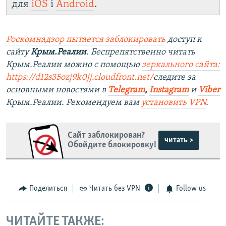
для
iOS
і
Android
.
Роскомнадзор пытается заблокировать
доступ к
сайту
Крым.Реалии
. Беспрепятственно читать
Крым.Реалии можно с помощью
зеркального сайта:
https://d12s35ozj9k0jj.cloudfront.net/
следите за
основными новостями в
Telegram
,
Instagram
и
Viber
Крым.Реалии. Рекомендуем вам
установить VPN
.
Сайт заблокирован?
читать >
Обойдите блокировку!
Поделиться
Читать без VPN
Follow us
ЧИТАЙТЕ ТАКЖЕ: