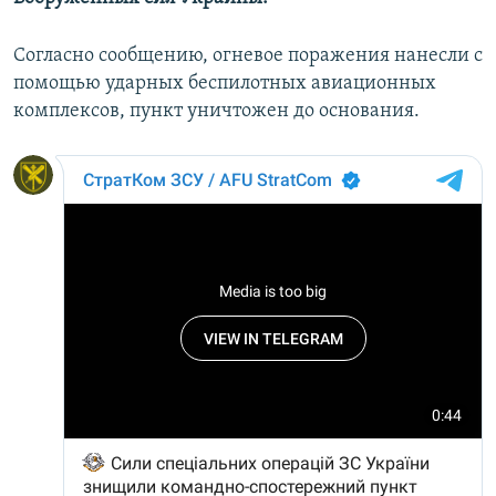
ПРИСОЕДИНЯЙТЕСЬ!
ПОБЕДИТЕЛЕЙ НЕ СУДЯТ?
Согласно сообщению, огневое поражения нанесли с
КРЫМ.НЕПОКОРЕННЫЙ
помощью ударных беспилотных авиационных
ELIFBE
комплексов, пункт уничтожен до основания.
УКРАИНСКАЯ ПРОБЛЕМА КРЫМА
Все сайты RFE/RL