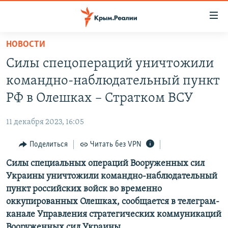
Доступность
ссылки
Вернуться
НОВОСТИ
к
НОВОСТИ
Силы спецопераций уничтожили
основному
СПЕЦПРОЕКТЫ
содержанию
командно-наблюдательный пункт
ВОДА
Вернутся
ГРУЗ 200
РФ в Олешках – Стратком ВСУ
к
ИСТОРИЯ
КАРТА ВОЕННЫХ ОБЪЕКТОВ КРЫМА
главной
11 декабря 2023, 16:05
ЕЩЕ
11 ЛЕТ ОККУПАЦИИ КРЫМА. 11 ИСТОРИЙ СОПРОТИВЛЕНИЯ
навигации
Вернутся
Поделиться
Читать без VPN
РАДІО СВОБОДА
ИНТЕРАКТИВ
к
Силы специальных операций Вооруженных сил
КАК ОБОЙТИ БЛОКИРОВКУ
ИНФОГРАФИКА
поиску
Украины уничтожили командно-наблюдательный
ТЕЛЕПРОЕКТ КРЫМ.РЕАЛИИ
пункт российских войск во временно
Українською
оккупированных Олешках, сообщается в телеграм-
СОВЕТЫ ПРАВОЗАЩИТНИКОВ
Qırımtatar
канале Управления стратегических коммуникаций
ПРОПАВШИЕ БЕЗ ВЕСТИ
Вооруженных сил Украины.