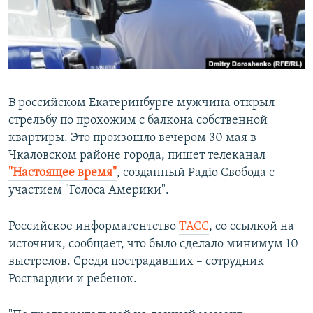
ПРИСОЕДИНЯЙТЕСЬ!
ПОБЕДИТЕЛЕЙ НЕ СУДЯТ?
КРЫМ.НЕПОКОРЕННЫЙ
ELIFBE
УКРАИНСКАЯ ПРОБЛЕМА КРЫМА
В российском Екатеринбурге мужчина открыл
Все сайты RFE/RL
стрельбу по прохожим с балкона собственной
квартиры. Это произошло вечером 30 мая в
Чкаловском районе города, пишет телеканал
"Настоящее время"
, созданный Радіо Свобода с
участием "Голоса Америки".
Российское информагентство
ТАСС
, со ссылкой на
источник, сообщает, что было сделало минимум 10
выстрелов. Среди пострадавших – сотрудник
Росгвардии и ребенок.