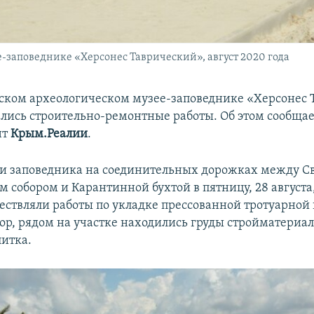
-заповеднике «Херсонес Таврический», август 2020 года
ьском археологическом музее-заповеднике «Херсонес
лись строительно-ремонтные работы. Об этом сообща
нт
Крым.Реалии
.
и заповедника на соединительных дорожках между Св
 собором и Карантинной бухтой в пятницу, 28 августа
ествляли работы по укладке прессованной тротуарной 
тор, рядом на участке находились груды стройматериал
литка.