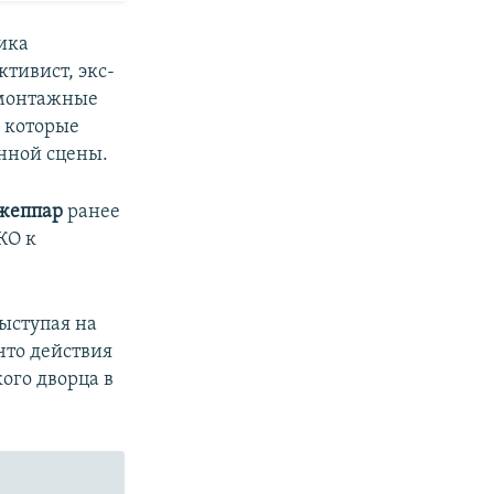
ика
ктивист, экс-
и монтажные
, которые
нной сцены.
жеппар
ранее
КО к
ыступая на
что действия
ого дворца в