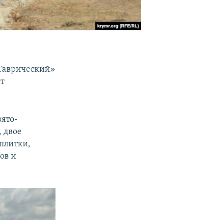
 Таврический»
ет
ято-
, двое
плитки,
ов и