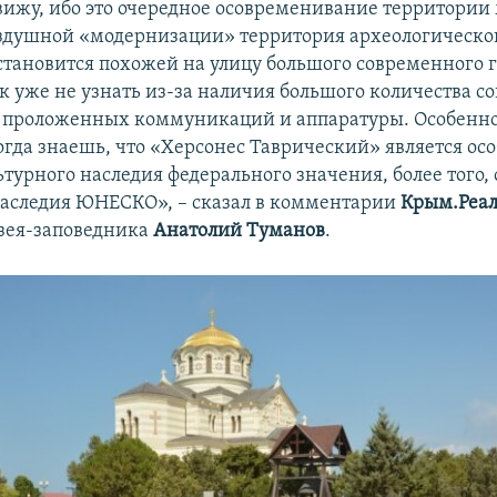
вижу, ибо это очередное осовременивание территории 
ездушной «модернизации» территория археологическо
становится похожей на улицу большого современного г
ак уже не узнать из-за наличия большого количества 
 проложенных коммуникаций и аппаратуры. Особенно
когда знаешь, что «Херсонес Таврический» является о
ьтурного наследия федерального значения, более того,
аследия ЮНЕСКО», – сказал в комментарии
Крым.Реа
зея-заповедника
Анатолий Туманов
.