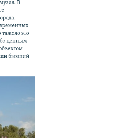
музея. В
го
орода.
современных
 тяжело это
собо ценным
 объектом
лии
бывший