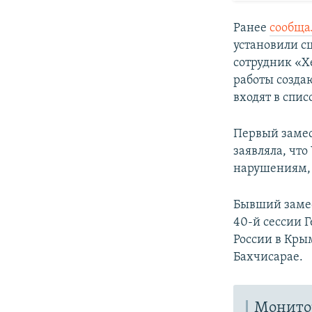
Ранее
сообща
установили сц
сотрудник «Х
работы
созда
входят в спи
Первый заме
заявляла, чт
нарушениям, 
Бывший заме
40-й сессии 
России в Кры
Бахчисарае.
Монито