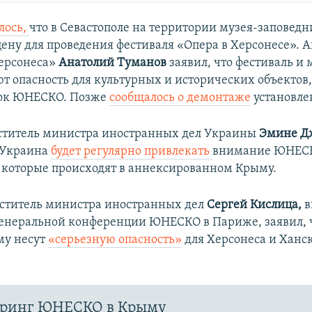
лось,
что в Севастополе на территории музея-заповедн
ену для проведения фестиваля «Опера в Херсонесе». А
ерсонеса»
Анатолий Туманов
заявил, что фестиваль 
ют опасность для культурных и исторических объектов
сок ЮНЕСКО. Позже
сообщалось о демонтаже
установле
ститель министра иностранных дел Украины
Эмине Д
о Украина
будет регулярно привлекать
внимание ЮНЕС
которые происходят в аннексированном Крыму.
ститель министра иностранных дел
Сергей Кислица,
в
Генеральной конференции ЮНЕСКО в Париже, заявил, 
му несут
«серьезную опасность»
для Херсонеса и Ханск
ринг ЮНЕСКО в Крыму