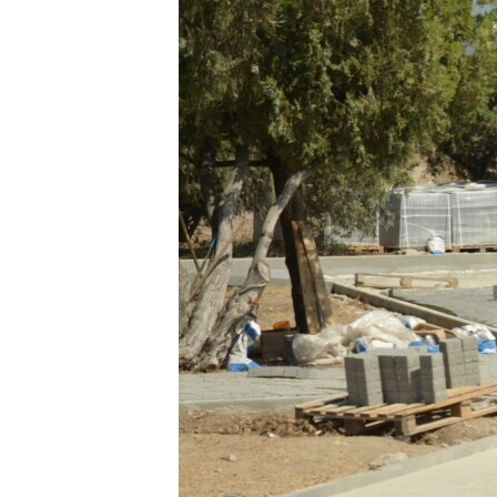
ПОБЕДИТЕЛЕЙ НЕ СУДЯТ?
КРЫМ.НЕПОКОРЕННЫЙ
ELIFBE
УКРАИНСКАЯ ПРОБЛЕМА КРЫМА