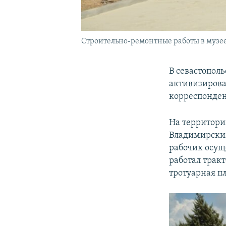
Строительно-ремонтные работы в музее
В севастопол
активизирова
корреспонде
На территори
Владимирским
рабочих осущ
работал трак
тротуарная п