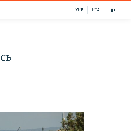
УКР
КТА
сь