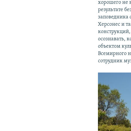
хорошего не 
результате б
заповедника 
Херсонес и т
конструкций,
осознавать, 
объектом кул
Всемирного н
сотрудник му