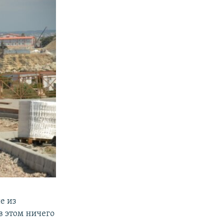
е из
в этом ничего