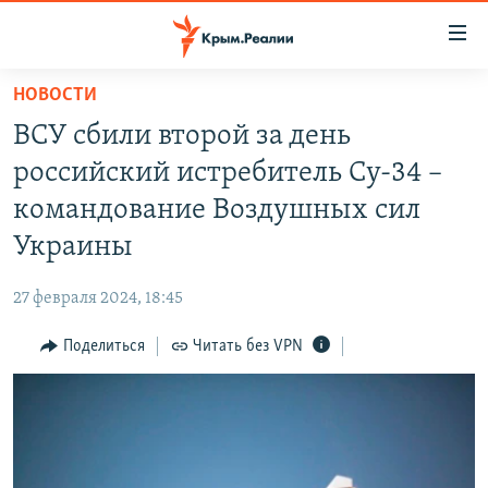
Доступность
ссылки
Вернуться
НОВОСТИ
к
НОВОСТИ
ВСУ сбили второй за день
основному
СПЕЦПРОЕКТЫ
содержанию
российский истребитель Су-34 –
ВОДА
Вернутся
ГРУЗ 200
командование Воздушных сил
к
ИСТОРИЯ
КАРТА ВОЕННЫХ ОБЪЕКТОВ КРЫМА
Украины
главной
ЕЩЕ
11 ЛЕТ ОККУПАЦИИ КРЫМА. 11 ИСТОРИЙ СОПРОТИВЛЕНИЯ
навигации
27 февраля 2024, 18:45
Вернутся
РАДІО СВОБОДА
ИНТЕРАКТИВ
к
Поделиться
Читать без VPN
КАК ОБОЙТИ БЛОКИРОВКУ
ИНФОГРАФИКА
поиску
ТЕЛЕПРОЕКТ КРЫМ.РЕАЛИИ
Українською
СОВЕТЫ ПРАВОЗАЩИТНИКОВ
Qırımtatar
ПРОПАВШИЕ БЕЗ ВЕСТИ