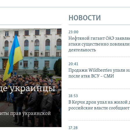
НОВОСТИ
23:00
Нефтяной гигант ОАЭ заявляе
атаки существенно повлияли 
деятельность
20:41
Продажи Wildberries упали н
после атак ВСУ – СМИ
где украинцы
18:53
В Керчи дрон упал на жилой 
российские власти сообщают
щиты прав украинской
17:28