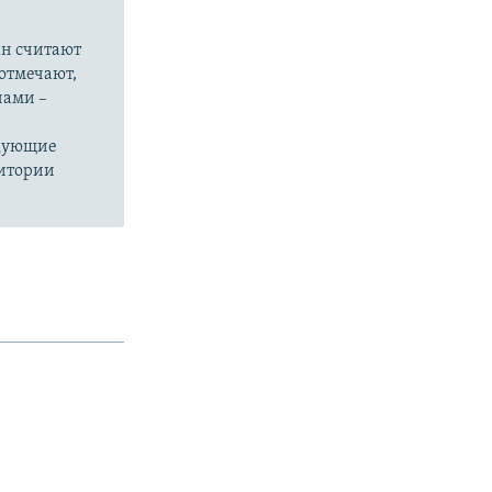
ан считают
отмечают,
нами –
едующие
ритории