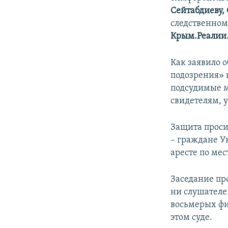
ПОБЕДИТЕЛЕЙ НЕ СУДЯТ?
Сейтабдиеву,
КРЫМ.НЕПОКОРЕННЫЙ
следственном 
Крым.Реалии
ELIFBE
УКРАИНСКАЯ ПРОБЛЕМА КРЫМА
Как заявило 
подозрения» в
подсудимые м
свидетелям, у
Защита проси
– граждане У
аресте по ме
Заседание пр
ни слушателе
восьмерых фи
этом суде.