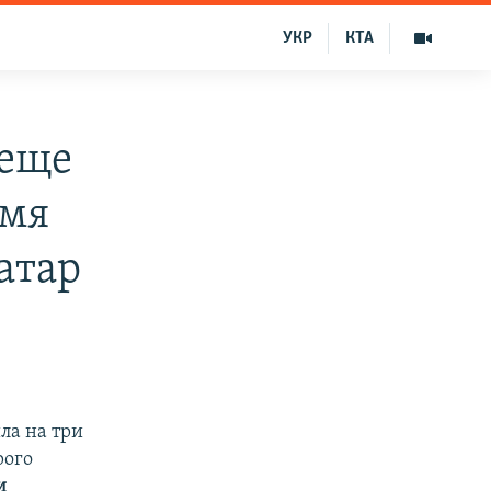
УКР
КТА
 еще
емя
атар
ла на три
рого
и