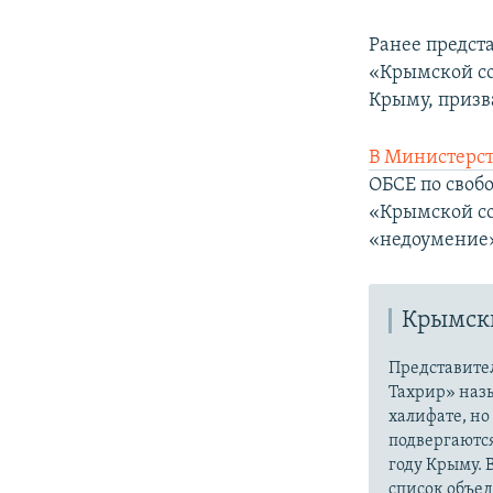
Ранее предст
«Крымской со
Крыму, призв
В Министерст
ОБСЕ по своб
«Крымской со
«недоумение
Крымски
Представите
Тахрир» наз
халифате, но
подвергаютс
году Крыму. 
список объе