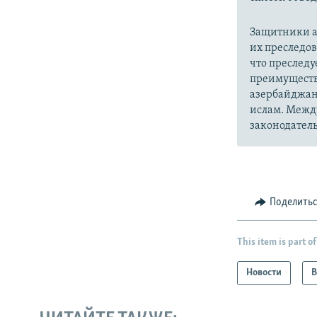
Защитники а
их преследо
что преслед
преимуществ
азербайджан
ислам. Межд
законодатель
Поделить
This item is part of
Новости
В