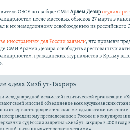
авитель ОБСЕ по свободе СМИ
Арлем Дезир
осудил арес
лидарности» после массовых обысков 27 марта в анн
ал к их немедленному освобождению из российского 
ве иностранных дел России заявили
, что призывы пре
оде СМИ Арлема Дезира освободить арестованных акти
лидарности», гражданских журналистов в Крыму вы
».
е «дела Хизб ут-Тахрир»
ли международной исламской политической организации «Хи
ывают своей миссией объединение всех мусульманских стран 
 они отвергают террористические методы достижения этого и г
я несправедливому преследованию в России и в оккупированн
Верховный суд России запретил «Хизб ут-Тахрир» в 2003 году,
динений, названных «террористическими».