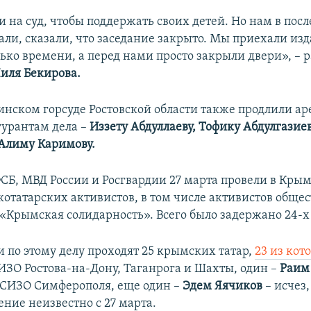
 на суд, чтобы поддержать своих детей. Но нам в пос
али, сказали, что заседание закрыто. Мы приехали изд
ько времени, а перед нами просто закрыли двери», – 
иля Бекирова.
инском горсуде Ростовской области также продлили ар
урантам дела –
Иззету Абдуллаеву, Тофику Абдулгазие
Алиму Каримову.
СБ, МВД России и Росгвардии 27 марта провели в Кры
отатарских активистов, в том числе активистов обще
«Крымская солидарность». Всего было задержано 24-х
по этому делу проходят 25 крымских татар,
23 из кот
ИЗО Ростова-на-Дону, Таганрога и Шахты, один –
Раим
 СИЗО Симферополя, еще один –
Эдем Яячиков
– исчез,
ние неизвестно с 27 марта.