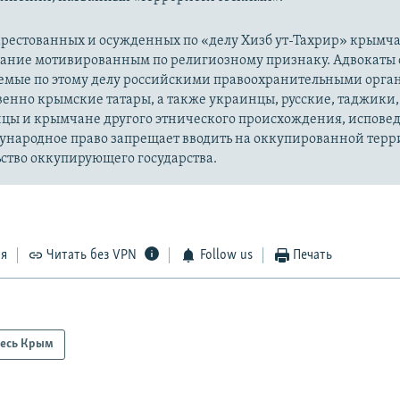
рестованных и осужденных по «делу Хизб ут-Тахрир» крымч
вание мотивированным по религиозному признаку. Адвокаты 
уемые по этому делу российскими правоохранительными орга
енно крымские татары, а также украинцы, русские, таджики,
цы и крымчане другого этнического происхождения, испов
ународное право запрещает вводить на оккупированной тер
ство оккупирующего государства.
ся
Читать без VPN
Follow us
Печать
есь Крым