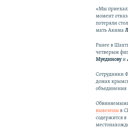
«Мы приехали
момент отказ
потеряли стол
мать Акима
Л
Ранее в Шахт
четверым фиг
Муединову
и
Сотрудники Ф
домах крымск
объединения 
Обвиняемыми 
вывезены
в С
содержится в
местонахожде