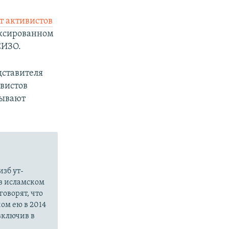
т активистов
ексированном
СИЗО.
дставителя
вистов
зывают
зб ут-
в исламском
оворят, что
ом ею в 2014
 включив в