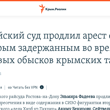
йский суд продлил арест
рым задержанным во вр
вых обысков крымских т
2
ся
Читать без VPN
кого райсуда Ростова-на-Дону
Эльмира Фадеева
продли
пресечения в виде содержания в СИЗО фигурантам вто
кого «дела Хизб ут-Тахрир»
Акиму Бекирову, Сейтвел