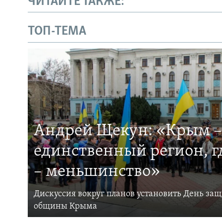
ЧИТАЙТЕ ТАКЖЕ:
ТОП-ТЕМА
Андрей Щекун: «Крым –
единственный регион, 
– меньшинство»
Дискуссия вокруг планов установить День за
общины Крыма