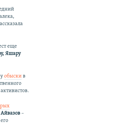
ледний
алека,
рассказала
ест еще
ву, Яшару
му
обыски
в
ственного
 активистов.
орых
 Айвазов
–
 его