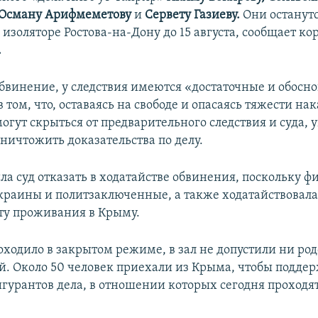
 Осману Арифмеметову
и
Сервету Газиеву.
Они останутс
изоляторе Ростова-на-Дону до 15 августа, сообщает к
.
обвинение, у следствия имеются «достаточные и обосн
 том, что, оставаясь на свободе и опасаясь тяжести на
огут скрыться от предварительного следствия и суда, 
ничтожить доказательства по делу.
ла суд отказать в ходатайстве обвинения, поскольку ф
краины и политзаключенные, а также ходатайствовал
сту проживания в Крыму.
оходило в закрытом режиме, в зал не допустили ни ро
й. Около 50 человек приехали из Крыма, чтобы подде
гурантов дела, в отношении которых сегодня проходят