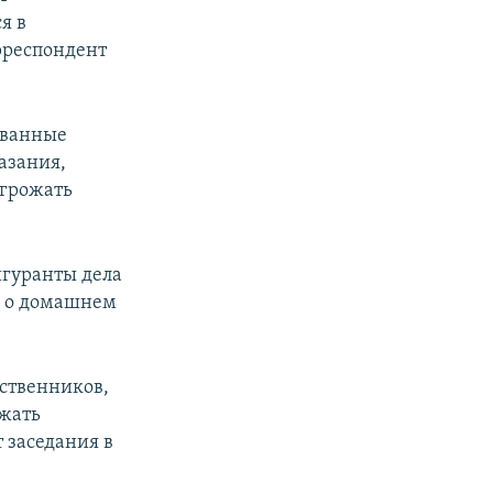
я в
орреспондент
ованные
казания,
угрожать
игуранты дела
а о домашнем
дственников,
ржать
 заседания в