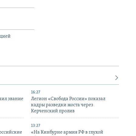
ацией
16:27
чил звание
Легион «Свобода России» показал
кадры разведки моста через
Керченский пролив
13:27
оссийские
«На Кинбурне армия РФ в глухой