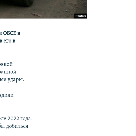
 ОБСЕ в
 его в
овкой
ранной
ые удары.
ездили
ле 2022 года.
бы добиться