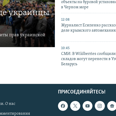
объекты на буровой установ
в Черном море
где украинцы
12:08
Журналист Есипенко рассказ
деле крымского автомехани
щиты прав украинской
10:45
СМИ: В Wildberries сообщили,
складов могут перенести в У
Беларусь
ПРИСОЕДИНЯЙТЕСЬ!
и. О нас
омментирования