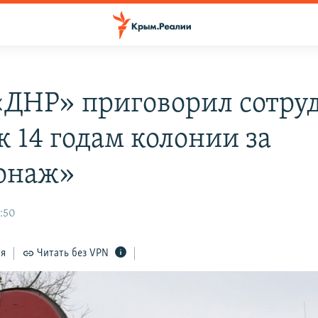
«ДНР» приговорил сотру
к 14 годам колонии за
онаж»
4:50
ся
Читать без VPN