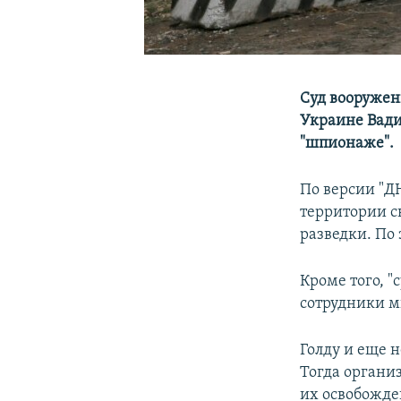
Суд вооружен
Украине Вади
"шпионаже".
По версии "ДН
территории с
разведки. По
Кроме того, "
сотрудники м
Голду и еще 
Тогда организ
их освобожде