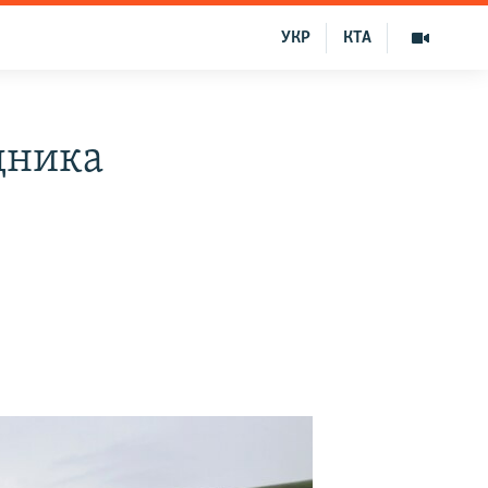
УКР
КТА
дника