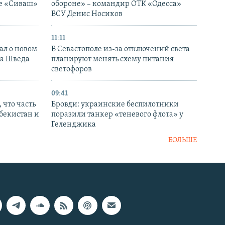
ке «Сиваш»
обороне» – командир ОТК «Одесса»
ВСУ Денис Носиков
11:11
ал о новом
В Севастополе из-за отключений света
ка Шведа
планируют менять схему питания
светофоров
09:41
 что часть
Бровди: украинские беспилотники
збекистан и
поразили танкер «теневого флота» у
Геленджика
БОЛЬШЕ