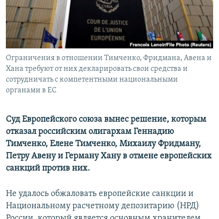
ПРИСОЕДИНЯЙТЕСЬ!
ПОБЕДИТЕЛЕЙ НЕ СУДЯТ?
КРЫМ.НЕПОКОРЕННЫЙ
ELIFBE
Ограничения в отношении Тимченко, Фридмана, Авена и
УКРАИНСКАЯ ПРОБЛЕМА КРЫМА
Хана требуют от них декларировать свои средства и
Все сайты RFE/RL
сотрудничать с компетентными национальными
органами в ЕС
Суд Европейского союза вынес решение, которым
отказал российским олигархам Геннадию
Тимченко, Елене Тимченко, Михаилу Фридману,
Петру Авену и Герману Хану в отмене европейских
санкций против них.
Не удалось обжаловать европейские санкции и
Национальному расчетному депозитарию (НРД)
России, который является основным хранителем