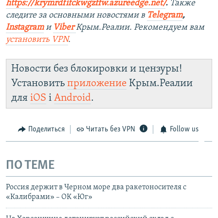
https://krymrdfifckwgzffw.azureedge.net/
. ​
Также
следите за основными новостями в
Telegram
,
Instagram
и
Viber
Крым.Реалии. Рекомендуем вам
установить
VPN
.
Новости без блокировки и цензуры!
Установить
приложение
Крым.Реалии
для
iOS
і
Android
.
Поделиться
Читать без VPN
Follow us
ПО ТЕМЕ
Россия держит в Черном море два ракетоносителя с
«Калибрами» – ОК «Юг»