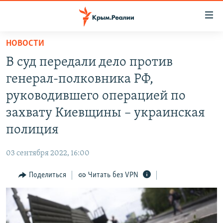
Доступность
ссылки
Вернуться
НОВОСТИ
к
НОВОСТИ
В суд передали дело против
основному
СПЕЦПРОЕКТЫ
содержанию
генерал-полковника РФ,
ВОДА
Вернутся
ГРУЗ 200
руководившего операцией по
к
ИСТОРИЯ
КАРТА ВОЕННЫХ ОБЪЕКТОВ КРЫМА
захвату Киевщины – украинская
главной
ЕЩЕ
11 ЛЕТ ОККУПАЦИИ КРЫМА. 11 ИСТОРИЙ СОПРОТИВЛЕНИЯ
навигации
полиция
Вернутся
РАДІО СВОБОДА
ИНТЕРАКТИВ
к
03 сентября 2022, 16:00
КАК ОБОЙТИ БЛОКИРОВКУ
ИНФОГРАФИКА
поиску
Поделиться
Читать без VPN
ТЕЛЕПРОЕКТ КРЫМ.РЕАЛИИ
Українською
СОВЕТЫ ПРАВОЗАЩИТНИКОВ
Qırımtatar
ПРОПАВШИЕ БЕЗ ВЕСТИ