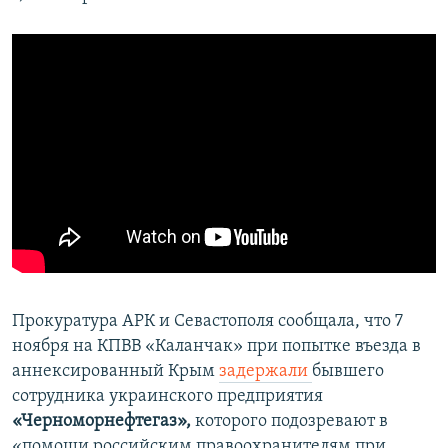
Прокуратура АРК и Севастополя сообщала, что 7
ноября на КПВВ «Каланчак» при попытке въезда в
аннексированный Крым
задержали
бывшего
сотрудника украинского предприятия
«Черноморнефтегаз»,
которого
подозревают в
«помощи российским правоохранителям при