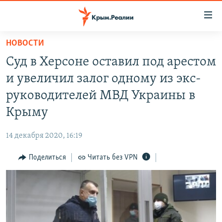
Доступность
ссылки
Вернуться
НОВОСТИ
к
НОВОСТИ
Суд в Херсоне оставил под арестом
основному
СПЕЦПРОЕКТЫ
содержанию
и увеличил залог одному из экс-
ВОДА
Вернутся
ГРУЗ 200
руководителей МВД Украины в
к
ИСТОРИЯ
КАРТА ВОЕННЫХ ОБЪЕКТОВ КРЫМА
Крыму
главной
ЕЩЕ
11 ЛЕТ ОККУПАЦИИ КРЫМА. 11 ИСТОРИЙ СОПРОТИВЛЕНИЯ
навигации
14 декабря 2020, 16:19
Вернутся
РАДІО СВОБОДА
ИНТЕРАКТИВ
к
Поделиться
Читать без VPN
КАК ОБОЙТИ БЛОКИРОВКУ
ИНФОГРАФИКА
поиску
ТЕЛЕПРОЕКТ КРЫМ.РЕАЛИИ
Українською
СОВЕТЫ ПРАВОЗАЩИТНИКОВ
Qırımtatar
ПРОПАВШИЕ БЕЗ ВЕСТИ