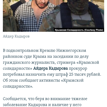
ПРИСОЕДИНЯЙТЕСЬ!
ПОБЕДИТЕЛЕЙ НЕ СУДЯТ?
КРЫМ.НЕПОКОРЕННЫЙ
ELIFBE
УКРАИНСКАЯ ПРОБЛЕМА КРЫМА
Все сайты RFE/RL
Айдер Кадыров
В подконтрольном Кремлю Нижнегорском
районном суде Крыма на заседании по делу
гражданского журналиста, стримера «Крымской
солидарности»
Айдера Кадырова
прокурор
потребовал назначить ему штраф 25 тысяч рублей.
Об этом сообщают активисты «Крымской
солидарности».
Сообщается, что беря во внимание тяжелое
заболевание Кадырова и наличие у него