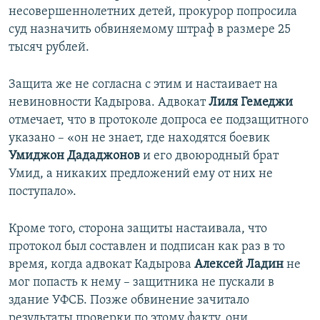
несовершеннолетних детей, прокурор попросила
суд назначить обвиняемому штраф в размере 25
тысяч рублей.
Защита же не согласна с этим и настаивает на
невиновности Кадырова. Адвокат
Лиля Гемеджи
отмечает, что в протоколе допроса ее подзащитного
указано – «он не знает, где находятся боевик
Умиджон Дададжонов
и его двоюродный брат
Умид, а никаких предложений ему от них не
поступало».
Кроме того, сторона защиты настаивала, что
протокол был составлен и подписан как раз в то
время, когда адвокат Кадырова
Алексей Ладин
не
мог попасть к нему – защитника не пускали в
здание УФСБ. Позже обвинение зачитало
результаты проверки по этому факту, они