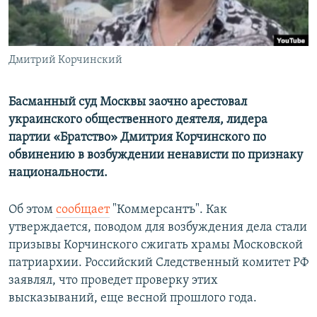
ПРИСОЕДИНЯЙТЕСЬ!
ПОБЕДИТЕЛЕЙ НЕ СУДЯТ?
КРЫМ.НЕПОКОРЕННЫЙ
Дмитрий Корчинский
ELIFBE
УКРАИНСКАЯ ПРОБЛЕМА КРЫМА
Басманный суд Москвы заочно арестовал
Все сайты RFE/RL
украинского общественного деятеля, лидера
партии «Братство» Дмитрия Корчинского по
обвинению в возбуждении ненависти по признаку
национальности.
Об этом
сообщает
"Коммерсантъ". Как
утверждается, поводом для возбуждения дела стали
призывы Корчинского сжигать храмы Московской
патриархии. Российский Следственный комитет РФ
заявлял, что проведет проверку этих
высказываний, еще весной прошлого года.