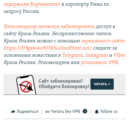
задержали Корчинского
в аэропорту Рима по
запросу России.
Роскомнадзор пытается заблокировать
доступ к
сайту Крым.Реалии. Беспрепятственно читать
Крым.Реалии можно с помощью
зеркального сайта:
https://d19gaw4u907kfs.cloudfront.net/
следите за
основными новостями в
Telegram
,
Instagram
и
Viber
Крым.Реалии. Рекомендуем вам
установить
VPN
.
Сайт заблокирован?
читать >
Обойдите блокировку!
Поделиться
Читать без VPN
Follow us