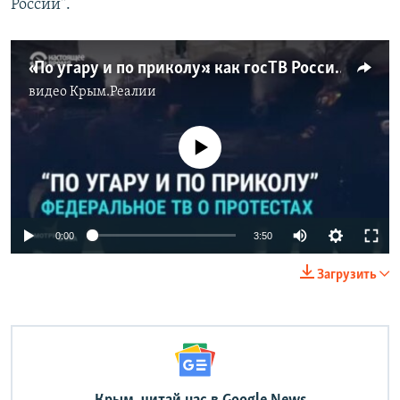
России".
«По угару и по приколу»: как госТВ России освещало протесты 23 января (видео)
видео
Крым.Реалии
No media source currently available
Auto
0:00
3:50
240p
Загрузить
360p
Auto
240p
360p
480p
480p
720p
720p
1080p
1080p