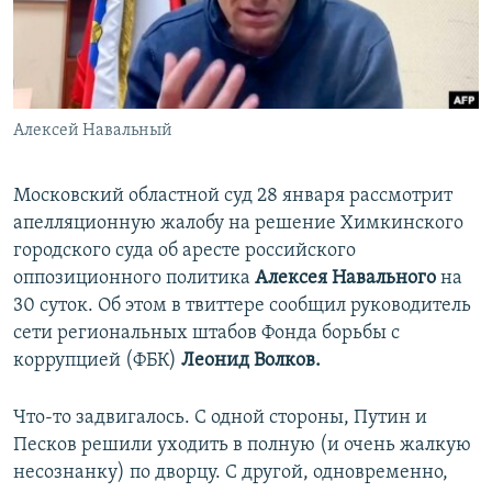
ПРИСОЕДИНЯЙТЕСЬ!
ПОБЕДИТЕЛЕЙ НЕ СУДЯТ?
КРЫМ.НЕПОКОРЕННЫЙ
ELIFBE
Алексей Навальный
УКРАИНСКАЯ ПРОБЛЕМА КРЫМА
Все сайты RFE/RL
Московский областной суд 28 января рассмотрит
апелляционную жалобу на решение Химкинского
городского суда об аресте российского
оппозиционного политика
Алексея Навального
на
30 суток. Об этом в твиттере сообщил руководитель
сети региональных штабов Фонда борьбы с
коррупцией (ФБК)
Леонид Волков.
Что-то задвигалось. С одной стороны, Путин и
Песков решили уходить в полную (и очень жалкую
несознанку) по дворцу. С другой, одновременно,