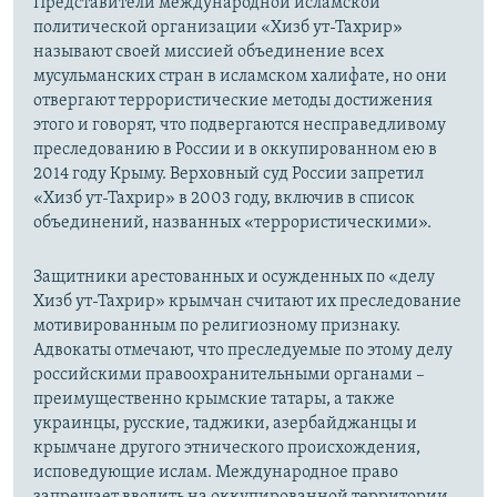
Представители международной исламской
политической организации «Хизб ут-Тахрир»
называют своей миссией объединение всех
мусульманских стран в исламском халифате, но они
отвергают террористические методы достижения
этого и говорят, что подвергаются несправедливому
преследованию в России и в оккупированном ею в
2014 году Крыму. Верховный суд России запретил
«Хизб ут-Тахрир» в 2003 году, включив в список
объединений, названных «террористическими».
Защитники арестованных и осужденных по «делу
Хизб ут-Тахрир» крымчан считают их преследование
мотивированным по религиозному признаку.
Адвокаты отмечают, что преследуемые по этому делу
российскими правоохранительными органами –
преимущественно крымские татары, а также
украинцы, русские, таджики, азербайджанцы и
крымчане другого этнического происхождения,
исповедующие ислам. Международное право