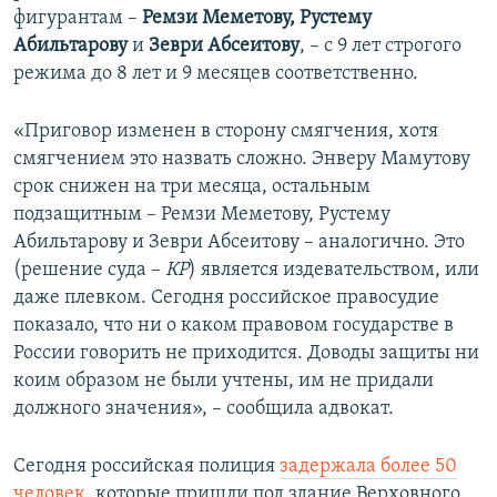
фигурантам –
Ремзи Меметову, Рустему
Абильтарову
и
Зеври Абсеитову
, – с 9 лет строгого
режима до 8 лет и 9 месяцев соответственно.
«Приговор изменен в сторону смягчения, хотя
смягчением это назвать сложно. Энверу Мамутову
срок снижен на три месяца, остальным
подзащитным – Ремзи Меметову, Рустему
Абильтарову и Зеври Абсеитову – аналогично. Это
(решение суда –
КР
) является издевательством, или
даже плевком. Сегодня российское правосудие
показало, что ни о каком правовом государстве в
России говорить не приходится. Доводы защиты ни
коим образом не были учтены, им не придали
должного значения», – сообщила адвокат.
Сегодня российская полиция
задержала более 50
человек
, которые пришли под здание Верховного