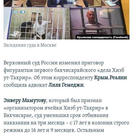
ПРИСОЕДИНЯЙТЕСЬ!
ПОБЕДИТЕЛЕЙ НЕ СУДЯТ?
КРЫМ.НЕПОКОРЕННЫЙ
ELIFBE
УКРАИНСКАЯ ПРОБЛЕМА КРЫМА
Все сайты RFE/RL
Заседание суда в Москве
Верховный суд России изменил приговор
фигурантам первого бахчисарайского «дела Хизб
ут-Тахрир». Об этом корреспонденту
Крым.Реалии
сообщила адвокат
Лиля Гемеджи
.
Энверу Мамутову
, который был признан
«организатором ячейки Хизб ут-Тахрир» в
Бахчисарае, суд уменьшил срок отбывания
наказания на три месяца – с 17 лет в колонии строго
режима до 16 лет и 9 месяцев. Остальным