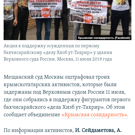
ПРИСОЕДИНЯЙТЕСЬ!
ПОБЕДИТЕЛЕЙ НЕ СУДЯТ?
КРЫМ.НЕПОКОРЕННЫЙ
ELIFBE
УКРАИНСКАЯ ПРОБЛЕМА КРЫМА
Все сайты RFE/RL
Акция в поддержку осужденных по первому
бахчисарайскому «делу Хизб ут-Тахрир» у здания
Верховного суда России. Москва, 11 июля 2019 года
Мещанский суд Москвы оштрафовал троих
крымскотатарских активистов, которые были
задержаны под Верховным судом России 11 июля,
где они собрались в поддержку фигурантов первого
бахчисарайского «дела Хизб ут-Тахрир». Об этом
сообщает объединение
«Крымская солидарность».
По информации активистов,
И. Сейдаметова, А.