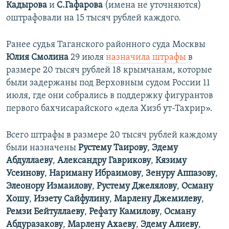
Кадырова
и
С.Гафарова
(имена не уточняются)
оштрафовали на 15 тысяч рублей каждого.
Ранее судья Таганского районного суда Москвы
Юлия Смолина
29 июля
назначила штрафы
в
размере 20 тысяч рублей 18 крымчанам, которые
были задержаны под Верховным судом России 11
июля, где они собрались в поддержку фигурантов
первого бахчисарайского «дела Хизб ут-Тахрир».
Всего штрафы в размере 20 тысяч рублей каждому
были назначены
Рустему Таирову
,
Эдему
Абдуллаеву
,
Александру Гаврикову
,
Кязиму
Усеинову
,
Нариману Ибраимову
,
Зенуру Аппазову
,
Элеонору Измаилову
,
Рустему Джелялову
,
Осману
Хошу
,
Иззету Сайфулину
,
Марлену Джемилеву
,
Ремзи Бейтуллаеву
,
Рефату Камилову
,
Осману
Абдуразакову
,
Марлену Ахаеву
,
Эдему Алиеву
,