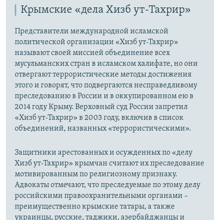
Крымские «дела Хизб ут-Тахрир»
Представители международной исламской
политической организации «Хизб ут-Тахрир»
называют своей миссией объединение всех
мусульманских стран в исламском халифате, но они
отвергают террористические методы достижения
этого и говорят, что подвергаются несправедливому
преследованию в России и в оккупированном ею в
2014 году Крыму. Верховный суд России запретил
«Хизб ут-Тахрир» в 2003 году, включив в список
объединений, названных «террористическими».
Защитники арестованных и осужденных по «делу
Хизб ут-Тахрир» крымчан считают их преследование
мотивированным по религиозному признаку.
Адвокаты отмечают, что преследуемые по этому делу
российскими правоохранительными органами –
преимущественно крымские татары, а также
украинцы, русские, таджики, азербайджанцы и