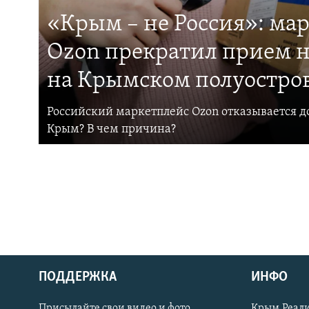
«Крым – не Россия»: ма
Ozon прекратил прием н
на Крымском полуостро
Российский маркетплейс Ozon отказывается до
Крым? В чем причина?
ПОДДЕРЖКА
ИНФО
Українською
Присылайте свои видео и фото
Крым.Реали