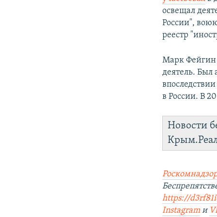
освещал деят
России", вою
реестр "инос
Марк Фейгин
деятель. Был 
впоследствии
в России. В 2
Новости б
Крым.Реа
Роскомнадзор
Беспрепятст
https://d3rf81
Instagram
и
V