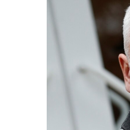
ПОБЕДИТЕЛЕЙ НЕ СУДЯТ?
КРЫМ.НЕПОКОРЕННЫЙ
ELIFBE
УКРАИНСКАЯ ПРОБЛЕМА КРЫМА