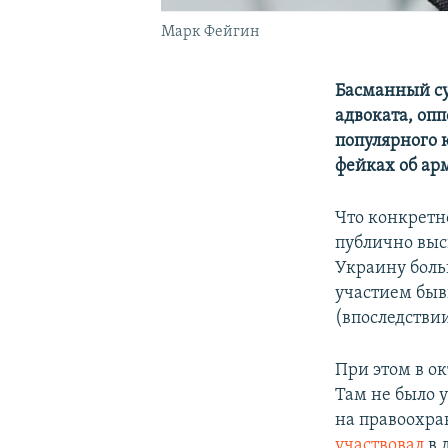
Марк Фейгин
Басманный су
адвоката, оп
популярного 
фейках об ар
Что конкретн
публично выс
Украину боль
участием быв
(впоследстви
При этом в о
Там не было у
на правоохра
участвовал
в 