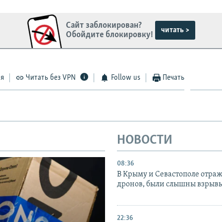
Сайт заблокирован?
читать >
Обойдите блокировку!
ся
Читать без VPN
Follow us
Печать
НОВОСТИ
08:36
В Крыму и Севастополе отраж
дронов, были слышны взрыв
22:36