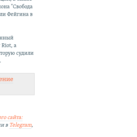
иона "Свобода
сли Фейгина в
енный
Riot, а
торую судили
.
ение
го сайта:
ми в
Telegram
,