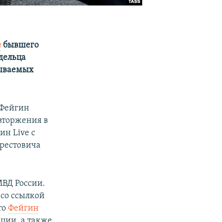
е
бывшего
дельца
зываемых
 Фейгин
вторжения в
н Live с
рестовича
МВД России.
 со ссылкой
то
Фейгин
ции, а также