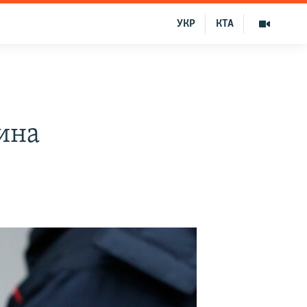
УКР
КТА
ина