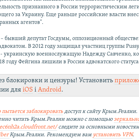
ельность признанного в России террористическим лег
ющего за Украину. Еще раньше российские власти вне
транных агентов".
 – бывший депутат Госдумы, оппозиционный обществ
адвокатом. В 2012 году защищал участниц группы Pussy 
 - украинскую военнослужащую Надежду Савченко, ко
018 году Фейгина лишили в России адвокатского статуса
ез блокировки и цензуры! Установить
прилож
лии для
iOS
і
Android
.
 пытается заблокировать
доступ к сайту Крым.Реалии.
венно читать Крым.Реалии можно с помощью
зеркально
iec6nh2a.cloudfront.net/
следите за основными новостя
iber
Крым.Реалии. Рекомендуем вам
установить VPN
.