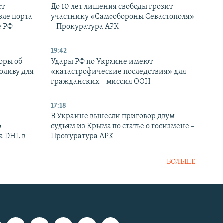
ст
До 10 лет лишения свободы грозит
зле порта
участнику «Самообороны Севастополя»
е РФ
– Прокуратура АРК
19:42
оры об
Удары РФ по Украине имеют
оливу для
«катастрофические последствия» для
гражданских – миссия ООН
17:18
В Украине вынесли приговор двум
о
судьям из Крыма по статье о госизмене –
а DHL в
Прокуратура АРК
БОЛЬШЕ