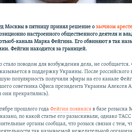
д Москвы в пятницу принял решение о
заочном арест
позиционно настроенного общественного деятеля и вла
ютьюб-канала
Марка Фейгина. Его обвиняют в так на
мии. Фейгин находится за границей.
о стало поводом для возбуждения дела, не сообщается.
казывается в поддержку Украины. После российского 
шую популярность получили эфиры на его канале Фейги
шего советника Офиса президента Украины Алексея А
и они прекратились).
ктябре прошлого года
Фейгин появился
в базе розыска 
казано, по какой статье его разыскивали, однако ТАСС
нительные органы сообщал, что розыск связан с тем, ч
деятельности так называемой нежелательной организа