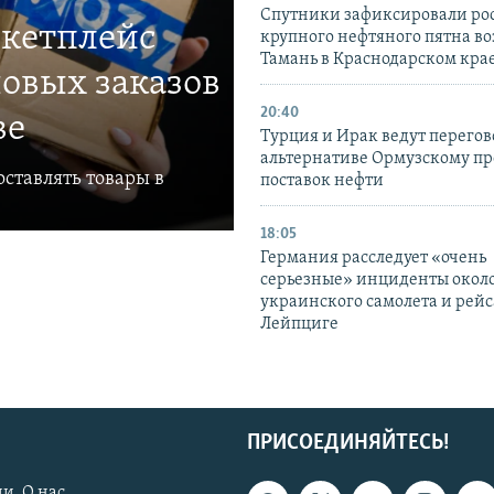
Спутники зафиксировали ро
ркетплейс
крупного нефтяного пятна во
Тамань в Краснодарском кра
овых заказов
20:40
ве
Турция и Ирак ведут перегов
альтернативе Ормузскому пр
ставлять товары в
поставок нефти
18:05
Германия расследует «очень
серьезные» инциденты окол
украинского самолета и рейс
Лейпциге
ПРИСОЕДИНЯЙТЕСЬ!
и. О нас