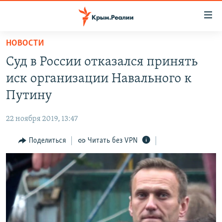
Доступность
ссылки
Вернуться
НОВОСТИ
к
НОВОСТИ
Суд в России отказался принять
основному
СПЕЦПРОЕКТЫ
содержанию
иск организации Навального к
ВОДА
Вернутся
ГРУЗ 200
Путину
к
ИСТОРИЯ
КАРТА ВОЕННЫХ ОБЪЕКТОВ КРЫМА
главной
22 ноября 2019, 13:47
ЕЩЕ
11 ЛЕТ ОККУПАЦИИ КРЫМА. 11 ИСТОРИЙ СОПРОТИВЛЕНИЯ
навигации
Вернутся
Поделиться
Читать без VPN
РАДІО СВОБОДА
ИНТЕРАКТИВ
к
КАК ОБОЙТИ БЛОКИРОВКУ
ИНФОГРАФИКА
поиску
ТЕЛЕПРОЕКТ КРЫМ.РЕАЛИИ
Українською
СОВЕТЫ ПРАВОЗАЩИТНИКОВ
Qırımtatar
ПРОПАВШИЕ БЕЗ ВЕСТИ