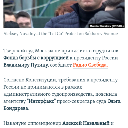
ПРИСОЕДИНЯЙТЕСЬ!
ПОБЕДИТЕЛЕЙ НЕ СУДЯТ?
КРЫМ.НЕПОКОРЕННЫЙ
ELIFBE
Aleksey Navalny at the "Let Go" Protest on Sakharov Avenue
УКРАИНСКАЯ ПРОБЛЕМА КРЫМА
Все сайты RFE/RL
Тверской суд Москвы не принял иск сотрудников
Фонда борьбы с коррупцией
к президенту России
Владимиру Путину,
сообщает
Радио Свобода.
Согласно Конституции, требования к президенту
России не принимаются в рамках
административного судопроизводства, пояснила
агентству
"Интерфакс"
пресс-секретарь суда
Ольга
Бондарева
.
Накануне оппозиционер
Алексей Навальный
и