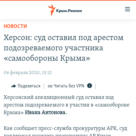
Доступность
ссылки
Вернуться
НОВОСТИ
к
НОВОСТИ
Херсон: суд оставил под арестом
основному
СПЕЦПРОЕКТЫ
содержанию
подозреваемого участника
ВОДА
Вернутся
ГРУЗ 200
«самообороны Крыма»
к
ИСТОРИЯ
КАРТА ВОЕННЫХ ОБЪЕКТОВ КРЫМА
главной
06 февраля 2020, 15:12
ЕЩЕ
11 ЛЕТ ОККУПАЦИИ КРЫМА. 11 ИСТОРИЙ СОПРОТИВЛЕНИЯ
навигации
Вернутся
Поделиться
Читать без VPN
РАДІО СВОБОДА
ИНТЕРАКТИВ
к
Херсонский апелляционный суд оставил под
КАК ОБОЙТИ БЛОКИРОВКУ
ИНФОГРАФИКА
поиску
арестом подозреваемого в участии в «самообороне
ТЕЛЕПРОЕКТ КРЫМ.РЕАЛИИ
Крыма»
Ивана Антонова.
Українською
СОВЕТЫ ПРАВОЗАЩИТНИКОВ
Qırımtatar
Как сообщает пресс-служба прокуратуры АРК, суд
ПРОПАВШИЕ БЕЗ ВЕСТИ