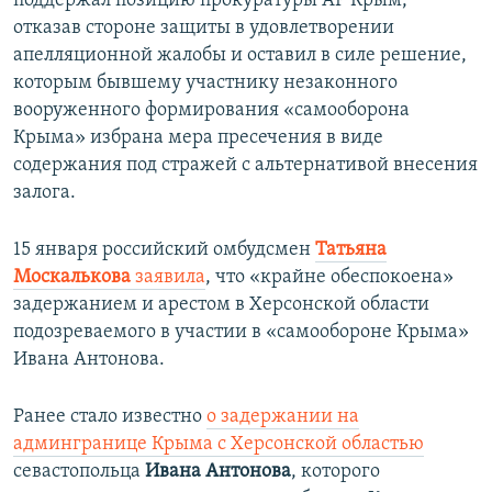
поддержал позицию прокуратуры АР Крым,
ПРИСОЕДИНЯЙТЕСЬ!
ПОБЕДИТЕЛЕЙ НЕ СУДЯТ?
отказав стороне защиты в удовлетворении
апелляционной жалобы и оставил в силе решение,
КРЫМ.НЕПОКОРЕННЫЙ
которым бывшему участнику незаконного
ELIFBE
вооруженного формирования «самооборона
Крыма» избрана мера пресечения в виде
УКРАИНСКАЯ ПРОБЛЕМА КРЫМА
содержания под стражей с альтернативой внесения
Все сайты RFE/RL
залога.
15 января российский омбудсмен
Татьяна
Москалькова
заявила
, что «крайне обеспокоена»
задержанием и арестом в Херсонской области
подозреваемого в участии в «самообороне Крыма»
Ивана Антонова.
Ранее стало известно
о задержании на
админгранице Крыма с Херсонской областью
севастопольца
Ивана Антонова
, которого