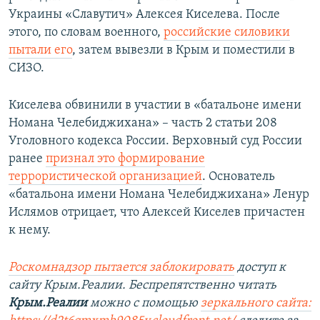
Украины «Славутич» Алексея Киселева. После
этого, по словам военного,
российские силовики
пытали его
, затем вывезли в Крым и поместили в
СИЗО.
Киселева обвинили в участии в «батальоне имени
Номана Челебиджихана» – часть 2 статьи 208
Уголовного кодекса России. Верховный суд России
ранее
признал это формирование
террористической организацией
. Основатель
«батальона имени Номана Челебиджихана» Ленур
Ислямов отрицает, что Алексей Киселев причастен
к нему.
Роскомнадзор пытается заблокировать
доступ к
сайту Крым.Реалии. Беспрепятственно читать
Крым.Реалии
можно с помощью
зеркального сайта: