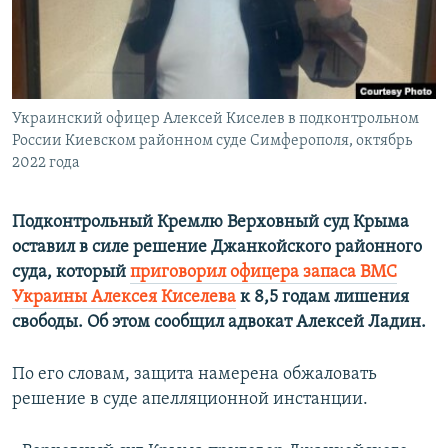
ПРИСОЕДИНЯЙТЕСЬ!
ПОБЕДИТЕЛЕЙ НЕ СУДЯТ?
КРЫМ.НЕПОКОРЕННЫЙ
ELIFBE
Украинский офицер Алексей Киселев в подконтрольном
УКРАИНСКАЯ ПРОБЛЕМА КРЫМА
России Киевском районном суде Симферополя, октябрь
Все сайты RFE/RL
2022 года
Подконтрольный Кремлю Верховный суд Крыма
оставил в силе решение Джанкойского районного
суда, который
приговорил офицера запаса ВМС
Украины Алексея Киселева
к 8,5 годам лишения
свободы. Об этом сообщил адвокат Алексей Ладин.
По его словам, защита намерена обжаловать
решение в суде апелляционной инстанции.