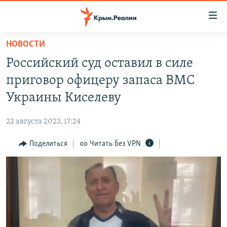
Доступность
ссылки
Вернуться
НОВОСТИ
к
НОВОСТИ
Российский суд оставил в силе
основному
СПЕЦПРОЕКТЫ
содержанию
приговор офицеру запаса ВМС
ВОДА
Вернутся
ГРУЗ 200
Украины Киселеву
к
ИСТОРИЯ
КАРТА ВОЕННЫХ ОБЪЕКТОВ КРЫМА
главной
22 августа 2023, 17:24
ЕЩЕ
11 ЛЕТ ОККУПАЦИИ КРЫМА. 11 ИСТОРИЙ СОПРОТИВЛЕНИЯ
навигации
Вернутся
Поделиться
Читать без VPN
РАДІО СВОБОДА
ИНТЕРАКТИВ
к
КАК ОБОЙТИ БЛОКИРОВКУ
ИНФОГРАФИКА
поиску
ТЕЛЕПРОЕКТ КРЫМ.РЕАЛИИ
Українською
СОВЕТЫ ПРАВОЗАЩИТНИКОВ
Qırımtatar
ПРОПАВШИЕ БЕЗ ВЕСТИ