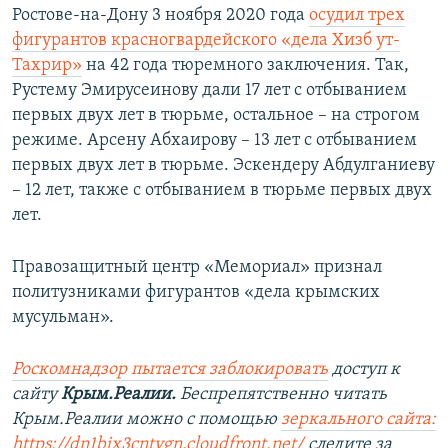
Ростове-на-Дону 3 ноября 2020 года
осудил трех
фигурантов красногвардейского «дела Хизб ут-
Тахрир»
на 42 года тюремного заключения. Так,
Рустему Эмирусеинову дали 17 лет с отбыванием
первых двух лет в тюрьме, остальное – на строгом
режиме. Арсену Абхаирову – 13 лет с отбыванием
первых двух лет в тюрьме. ​Эскендеру Абдулганиеву
– 12 лет, также с отбыванием в тюрьме первых двух
лет.
Правозащитный центр «Мемориал» признал
политузниками фигурантов «дела крымских
мусульман».
Роскомнадзор пытается заблокировать
доступ к
сайту
Крым.Реалии.
Беспрепятственно читать
Крым.Реалии можно с помощью
зеркального сайта:
https://dn1bjx3cntygn.cloudfront.net/
следите за