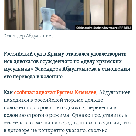
ПРИСОЕДИНЯЙТЕСЬ!
ПОБЕДИТЕЛЕЙ НЕ СУДЯТ?
КРЫМ.НЕПОКОРЕННЫЙ
ELIFBE
Эскендер Абдулганиев
УКРАИНСКАЯ ПРОБЛЕМА КРЫМА
Все сайты RFE/RL
Российский суд в Крыму отказался удовлетворить
иск адвокатов осужденного по «делу крымских
мусульман» Эскендера Абдулганиева в отношении
его перевода в колонию.
Как
сообщал адвокат Рустем Кямилев
,
Абдулганиев
находится в российской тюрьме дольше
положенного срока – его должны перевести в
колонию строгого режима. Однако представитель
ответчика отметил на сегодняшнем заседании, что
в договоре не конкретно указано, сколько