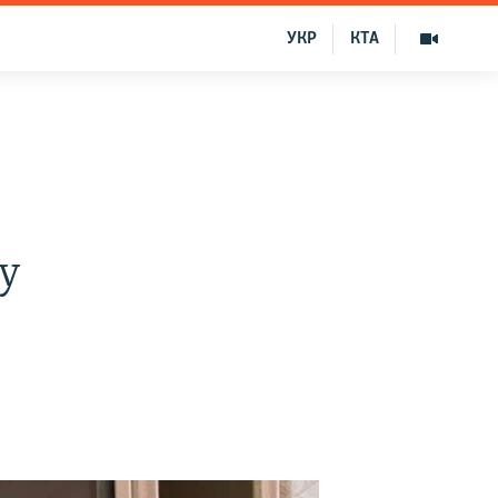
УКР
КТА
лу