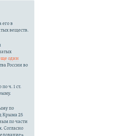
 его в
тых веществ.
м
чатых
еще один
ва России во
о ч. 1 ст.
рыму.
ыму по
д Крыма 25
ным по части
. Согласно
ледование»