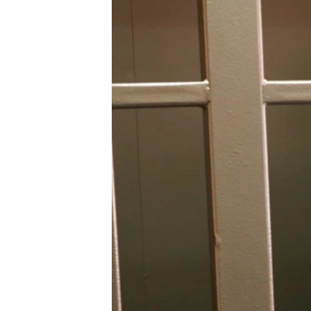
ПОБЕДИТЕЛЕЙ НЕ СУДЯТ?
КРЫМ.НЕПОКОРЕННЫЙ
ELIFBE
УКРАИНСКАЯ ПРОБЛЕМА КРЫМА