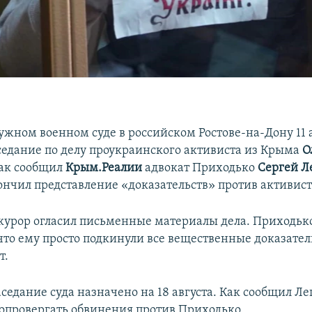
жном военном суде в российском Ростове-на-Дону 11 
аседание по делу проукраинского активиста из Крыма
О
Как сообщил
Крым.Реалии
адвокат Приходько
Сергей Л
ончил представление «доказательств» против активист
курор огласил письменные материалы дела. Приходьк
что ему просто подкинули все вещественные доказатель
т.
едание суда назначено на 18 августа. Как сообщил Лег
 опровергать обвинения против Приходько.