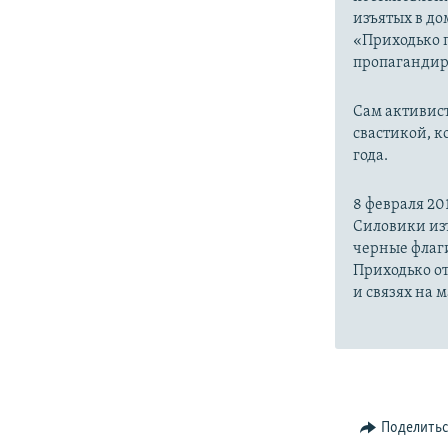
изъятых в до
«Приходько 
пропагандир
Сам активист
свастикой, к
года.
8 февраля 20
Силовики изъ
черные флаги
Приходько от
и связях на 
Поделить