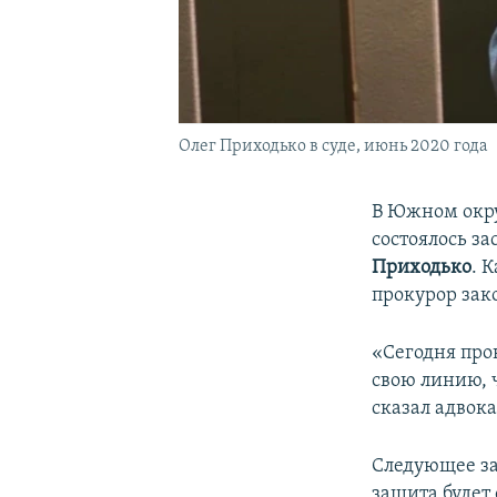
Олег Приходько в суде, июнь 2020 года
В Южном окру
состоялось з
Приходько
. 
прокурор зак
«Сегодня про
свою линию, 
сказал адвока
Следующее зас
защита будет