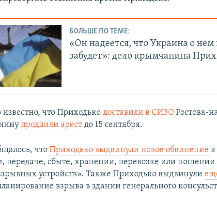
БОЛЬШЕ ПО ТЕМЕ:
«Он надеется, что Украина о нем
забудет»: дело крымчанина Прих
о известно, что Приходько
доставили в СИЗО
Ростова-н
анину
продлили арест
до 15 сентября.
бщалось, что
Приходько выдвинули новое обвинение
в
, передаче, сбыте, хранении, перевозке или ношении
взрывных устройств​». Также Приходько выдвинули
ещ
планирование взрыва в здании генерального консульст