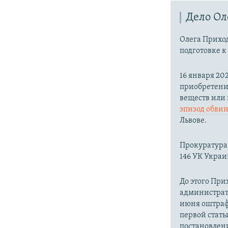
Дело Ол
Олега Приход
подготовке к
16 января 20
приобретени
веществ или
эпизод обви
Львове.
Прокуратура 
146 УК Украи
До этого При
администрат
июня оштраф
первой стать
постановлен