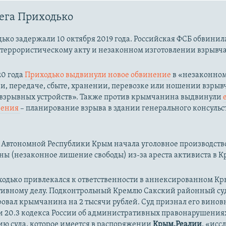
ега Приходько
ько задержали 10 октября 2019 года. Российская ФСБ обвинила
 террористическому акту и незаконном изготовлении взрывча
20 года
Приходько выдвинули новое обвинение
в «незаконно
и, передаче, сбыте, хранении, перевозке или ношении взрыв
 взрывных устройств​». Также против крымчанина выдвинули
нения
– планирование взрыва в здании генерального консульст
Автономной Республики Крым начала уголовное производство п
ны (незаконное лишение свободы) из-за ареста активиста в К
ходько привлекался к ответственности в аннексированном Кр
ивному делу. Подконтрольный Кремлю Сакский районный су
овал крымчанина на 2 тысячи рублей. Суд признал его винов
и 20.3 кодекса России об административных правонарушениях
ию суда, которое имеется в распоряжении
Крым.Реалии
, «исс