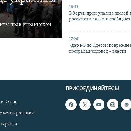
18:53
В Керчи дрон упал на жилой 
российские власти сообщают
щиты прав украинской
17:28
Удар РФ по Одессе: поврежде
пострадал человек – власти
ПРИСОЕДИНЯЙТЕСЬ!
и. О нас
омментирования
опирайта