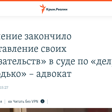
ение закончило
тавление своих
ательств» в суде по «де
дько» – адвокат
15:27
ся
Читать без VPN