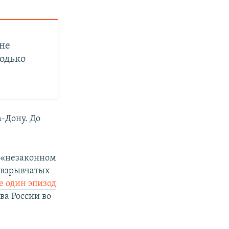
 не
одько
а-Дону. До
 «незаконном
 взрывчатых
е один эпизод
ва России во