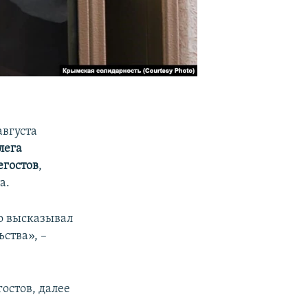
августа
лега
егостов
,
а.
о высказывал
ства», –
остов, далее