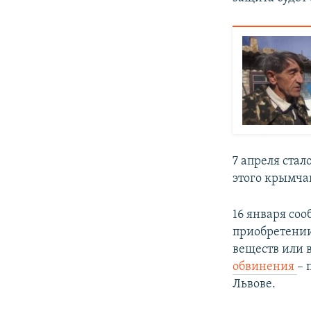
7 апреля стал
этого крымч
16 января соо
приобретении
веществ или 
обвинения
– 
Львове.