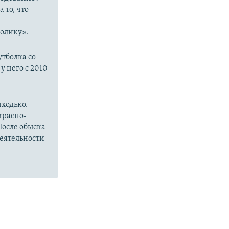
 то, что
м
олику».
утболка со
у него с 2010
иходько.
красно-
После обыска
деятельности