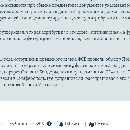
ме активиста при обыске предметов и документов указывает на
путем доступа третьих лиц к данным предметам и документа
ует и публично демонстрирует нацистскую атрибутику и симв
 утверждал, что вся атрибутика в его доме «антикварная», а ф
оторая также фигурирует в материалах, «сувенирная» и ее нет 
19 года сотрудники крымского главка ФСБ провели обыск у Пр
яли у него украинскую символику, флаги партии «Свобода», 
, портрет Степана Бандеры, технику и домашние CD-диски. 
везли в Симферополь, где допрашивали, расспрашивая о его 
материковой части Украины.
ся
Читать без VPN
Follow us
Печать