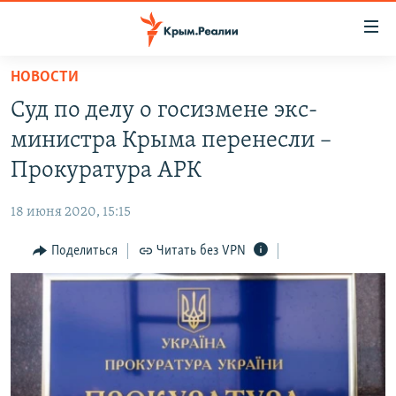
Доступность
ссылки
Вернуться
НОВОСТИ
к
НОВОСТИ
Суд по делу о госизмене экс-
основному
СПЕЦПРОЕКТЫ
содержанию
министра Крыма перенесли –
ВОДА
Вернутся
ГРУЗ 200
Прокуратура АРК
к
ИСТОРИЯ
КАРТА ВОЕННЫХ ОБЪЕКТОВ КРЫМА
главной
18 июня 2020, 15:15
ЕЩЕ
11 ЛЕТ ОККУПАЦИИ КРЫМА. 11 ИСТОРИЙ СОПРОТИВЛЕНИЯ
навигации
Вернутся
Поделиться
Читать без VPN
РАДІО СВОБОДА
ИНТЕРАКТИВ
к
КАК ОБОЙТИ БЛОКИРОВКУ
ИНФОГРАФИКА
поиску
ТЕЛЕПРОЕКТ КРЫМ.РЕАЛИИ
Українською
СОВЕТЫ ПРАВОЗАЩИТНИКОВ
Qırımtatar
ПРОПАВШИЕ БЕЗ ВЕСТИ