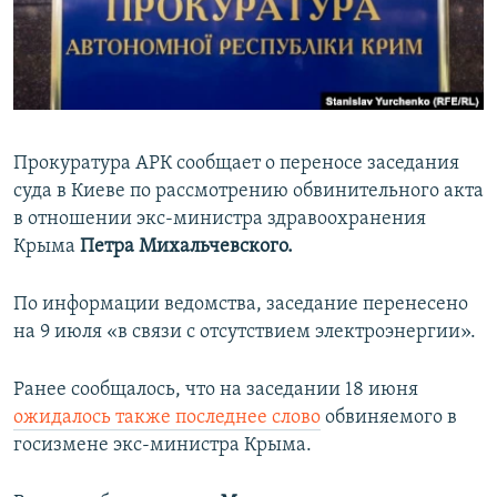
ПРИСОЕДИНЯЙТЕСЬ!
ПОБЕДИТЕЛЕЙ НЕ СУДЯТ?
КРЫМ.НЕПОКОРЕННЫЙ
ELIFBE
УКРАИНСКАЯ ПРОБЛЕМА КРЫМА
Прокуратура АРК сообщает о переносе заседания
Все сайты RFE/RL
суда в Киеве по рассмотрению обвинительного акта
в отношении экс-министра здравоохранения
Крыма
Петра Михальчевского.
По информации ведомства, заседание перенесено
на 9 июля «в связи с отсутствием электроэнергии».
Ранее сообщалось, что на заседании 18 июня
ожидалось также последнее слово
обвиняемого в
госизмене экс-министра Крыма.