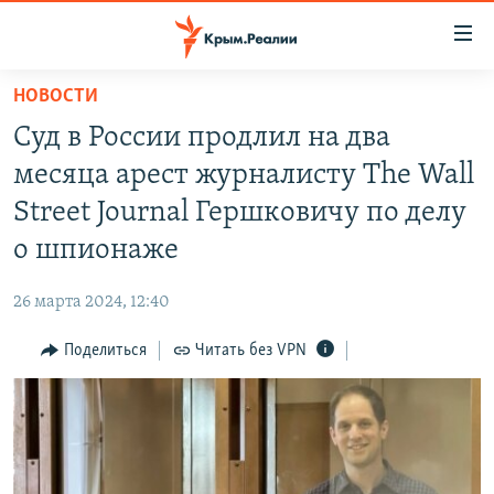
Доступность
ссылки
Вернуться
НОВОСТИ
к
НОВОСТИ
Суд в России продлил на два
основному
СПЕЦПРОЕКТЫ
содержанию
месяца арест журналисту The Wall
ВОДА
Вернутся
ГРУЗ 200
Street Journal Гершковичу по делу
к
ИСТОРИЯ
КАРТА ВОЕННЫХ ОБЪЕКТОВ КРЫМА
о шпионаже
главной
ЕЩЕ
11 ЛЕТ ОККУПАЦИИ КРЫМА. 11 ИСТОРИЙ СОПРОТИВЛЕНИЯ
навигации
26 марта 2024, 12:40
Вернутся
РАДІО СВОБОДА
ИНТЕРАКТИВ
к
Поделиться
Читать без VPN
КАК ОБОЙТИ БЛОКИРОВКУ
ИНФОГРАФИКА
поиску
ТЕЛЕПРОЕКТ КРЫМ.РЕАЛИИ
Українською
СОВЕТЫ ПРАВОЗАЩИТНИКОВ
Qırımtatar
ПРОПАВШИЕ БЕЗ ВЕСТИ