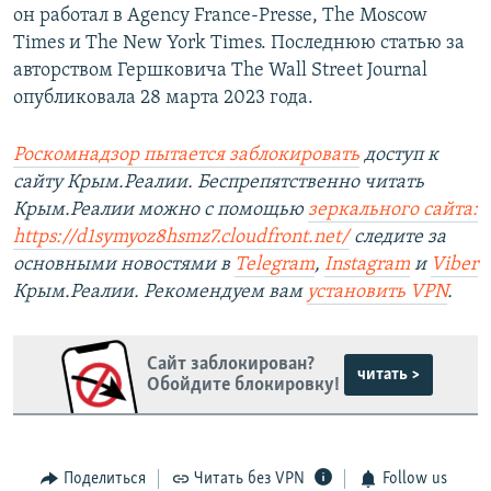
он работал в Agency France-Presse, The Moscow
Times и The New York Times. Последнюю статью за
авторством Гершковича The Wall Street Journal
опубликовала 28 марта 2023 года.
Роскомнадзор пытается заблокировать
доступ к
сайту Крым.Реалии. Беспрепятственно читать
Крым.Реалии можно с помощью
зеркального сайта:
https://d1symyoz8hsmz7.cloudfront.net/
следите за
основными новостями в
Telegram
,
Instagram
и
Viber
Крым.Реалии. Рекомендуем вам
установить
VPN
.
Сайт заблокирован?
читать >
Обойдите блокировку!
Поделиться
Читать без VPN
Follow us