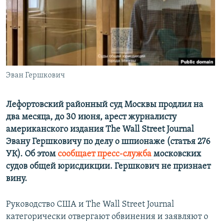
ПРИСОЕДИНЯЙТЕСЬ!
ПОБЕДИТЕЛЕЙ НЕ СУДЯТ?
КРЫМ.НЕПОКОРЕННЫЙ
ELIFBE
УКРАИНСКАЯ ПРОБЛЕМА КРЫМА
Все сайты RFE/RL
Эван Гершкович
Лефортовский районный суд Москвы продлил на
два месяца, до 30 июня, арест журналисту
американского издания The Wall Street Journal
Эвану Гершковичу по делу о шпионаже (статья 276
УК). Об этом
сообщает пресс-служба
московских
судов общей юрисдикции. Гершкович не признает
вину.
Руководство США и The Wall Street Journal
категорически отвергают обвинения и заявляют о