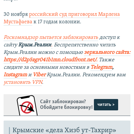
30 ноября
российский суд приговорил Марлена
Мустафаева
к 17 годам колонии.
Роскомнадзор пытается заблокировать
доступ к
сайту
Крым.Реалии
.
Беспрепятственно читать
Крым.Реалии можно с помощью
зеркального сайта:
https://d2p5zgr041b1mn.cloudfront.net/.
​
Также
следите за основными новостями в
Telegram
,
Instagram
и
Viber
Крым.Реалии. Рекомендуем вам
установить
VPN
.
Сайт заблокирован?
читать >
Обойдите блокировку!
Крымские «дела Хизб ут-Тахрир»