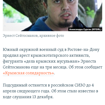
ПРИСОЕДИНЯЙТЕСЬ!
ПОБЕДИТЕЛЕЙ НЕ СУДЯТ?
КРЫМ.НЕПОКОРЕННЫЙ
ELIFBE
УКРАИНСКАЯ ПРОБЛЕМА КРЫМА
Все сайты RFE/RL
Эрнест Сейтосманов, архивное фото
Южный окружной военный суд в Ростове-на-Дону
продлил арест крымскотатарского активиста,
фигуранта «дела крымских мусульман» Эрнеста
Сейтосманова еще на три месяца. Об этом сообщает
«Крымская солидарность»
.
Подсудимый останется в российском СИЗО до 4
апреля следующего года. Об этом стало известно в
ходе слушания 13 декабря.