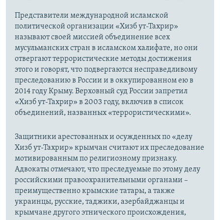
Представители международной исламской
политической организации «Хизб ут-Тахрир»
называют своей миссией объединение всех
мусульманских стран в исламском халифате, но они
отвергают террористические методы достижения
этого и говорят, что подвергаются несправедливому
преследованию в России и в оккупированном ею в
2014 году Крыму. Верховный суд России запретил
«Хизб ут-Тахрир» в 2003 году, включив в список
объединений, названных «террористическими».
Защитники арестованных и осужденных по «делу
Хизб ут-Тахрир» крымчан считают их преследование
мотивированным по религиозному признаку.
Адвокаты отмечают, что преследуемые по этому делу
российскими правоохранительными органами –
преимущественно крымские татары, а также
украинцы, русские, таджики, азербайджанцы и
крымчане другого этнического происхождения,