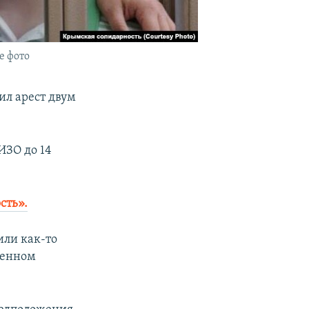
е фото
ил арест двум
ИЗО до 14
сть».
или как-то
венном