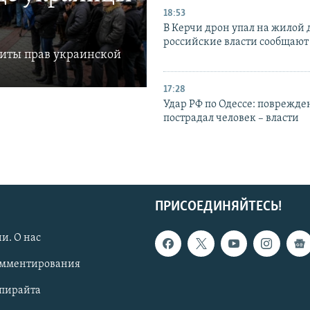
18:53
В Керчи дрон упал на жилой 
российские власти сообщают
щиты прав украинской
17:28
Удар РФ по Одессе: поврежде
пострадал человек – власти
ПРИСОЕДИНЯЙТЕСЬ!
и. О нас
омментирования
опирайта