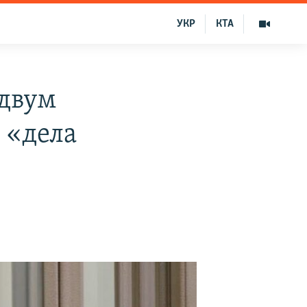
УКР
КТА
 двум
 «дела