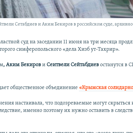
йтвели Сетабдиев и Аким Бекиров в российском суде, архивно
ластной суд на заседании 11 июня на три месяца продл
торого симферопольского «дела Хизб ут-Тахрир».
ом
, Аким Бекиров
и
Сеитвели Сейтабдиев
останутся в С
щает общественное объединение
«Крымская солидарно
нения настаивала, что подозреваемые могут скрыться 
следствие, именно поэтому их нужно оставить в следст