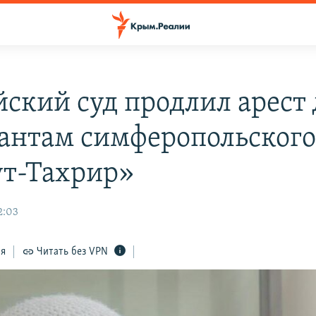
йский суд продлил арест
антам симферопольского
ут-Тахрир»
2:03
ся
Читать без VPN