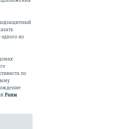
предположения
о подзащитный
казать
 одного из
домах
ого
ктивиста по
рыму
ахождение
ый
Раим