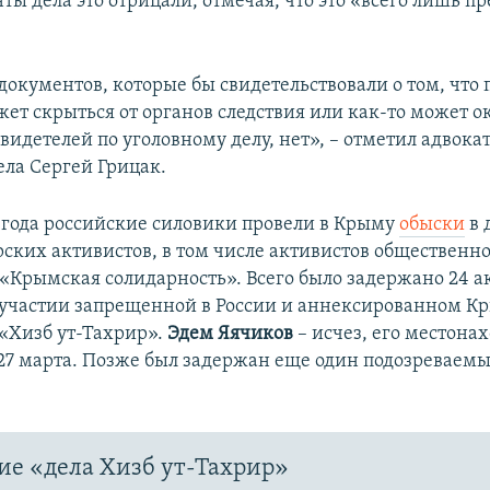
ты дела это отрицали, отмечая, что это «всего лишь 
документов, которые бы свидетельствовали о том, чт
ет скрыться от органов следствия или как-то может о
видетелей по уголовному делу, нет», – отметил адвокат
ела Сергей Грицак.
9 года российские силовики провели в Крыму
обыски
в 
ских активистов, в том числе активистов общественн
«Крымская солидарность». Всего было задержано 24 а
участии запрещенной в России и аннексированном К
«Хизб ут-Тахрир».
Эдем Яячиков
– исчез, его местон
 27 марта. Позже был задержан еще один подозреваем
е «дела Хизб ут-Тахрир»