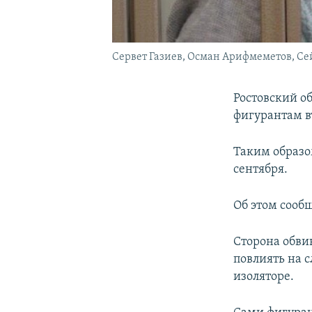
Сервет Газиев, Осман Арифмеметов, Се
Ростовский об
фигурантам в
Таким образ
сентября.
Об этом сооб
Сторона обви
повлиять на 
изоляторе.