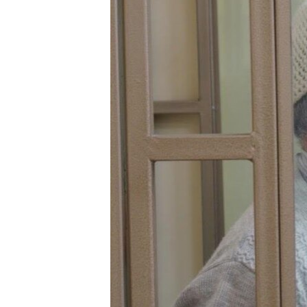
ПОБЕДИТЕЛЕЙ НЕ СУДЯТ?
КРЫМ.НЕПОКОРЕННЫЙ
ELIFBE
УКРАИНСКАЯ ПРОБЛЕМА КРЫМА