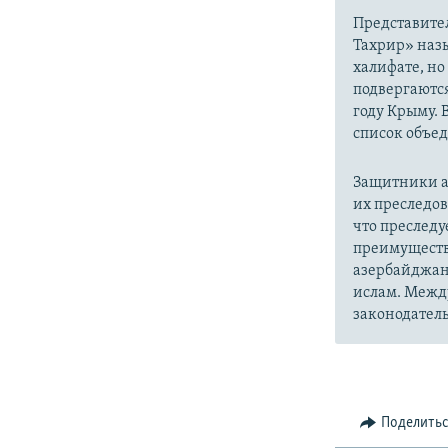
Представите
Тахрир» наз
халифате, но
подвергаютс
году Крыму. 
список объе
Защитники а
их преследо
что преслед
преимуществ
азербайджан
ислам. Межд
законодатель
Поделить