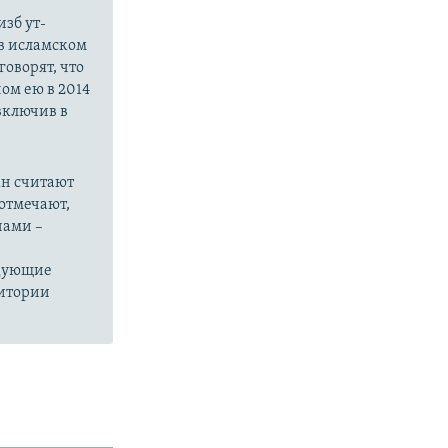
зб ут-
в исламском
оворят, что
ом ею в 2014
 включив в
ан считают
отмечают,
нами –
едующие
ритории