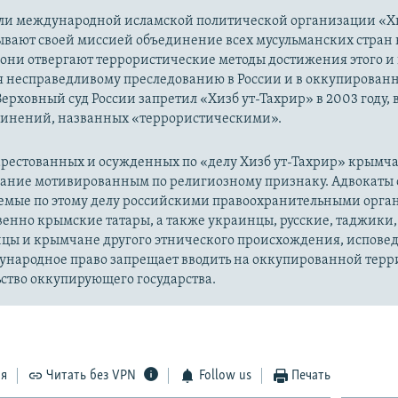
ли международной исламской политической организации «Хи
ывают своей миссией объединение всех мусульманских стран 
 они отвергают террористические методы достижения этого и г
я несправедливому преследованию в России и в оккупированн
Верховный суд России запретил «Хизб ут-Тахрир» в 2003 году,
динений, названных «террористическими».
рестованных и осужденных по «делу Хизб ут-Тахрир» крымч
вание мотивированным по религиозному признаку. Адвокаты 
уемые по этому делу российскими правоохранительными орга
енно крымские татары, а также украинцы, русские, таджики,
цы и крымчане другого этнического происхождения, испов
ународное право запрещает вводить на оккупированной тер
ство оккупирующего государства.
ся
Читать без VPN
Follow us
Печать