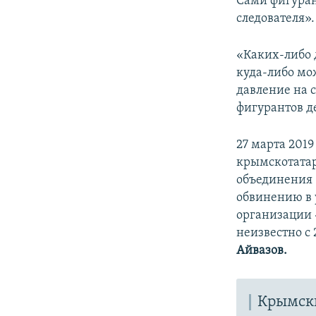
Сами фигуран
следователя».
«Каких-либо 
куда-либо мож
давление на с
фигурантов д
27 марта 201
крымскотатар
объединения 
обвинению в 
организации 
неизвестно с
Айвазов.
Крымски