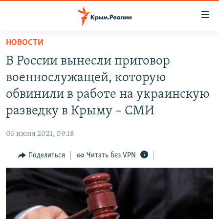
Доступность
ссылки
Вернуться
НОВОСТИ
к
НОВОСТИ
В России вынесли приговор
основному
СПЕЦПРОЕКТЫ
содержанию
военнослужащей, которую
ВОДА
Вернутся
ГРУЗ 200
обвинили в работе на украинскую
к
ИСТОРИЯ
КАРТА ВОЕННЫХ ОБЪЕКТОВ КРЫМА
разведку в Крыму – СМИ
главной
ЕЩЕ
11 ЛЕТ ОККУПАЦИИ КРЫМА. 11 ИСТОРИЙ СОПРОТИВЛЕНИЯ
навигации
05 июня 2021, 09:18
Вернутся
РАДІО СВОБОДА
ИНТЕРАКТИВ
к
Поделиться
Читать без VPN
КАК ОБОЙТИ БЛОКИРОВКУ
ИНФОГРАФИКА
поиску
ТЕЛЕПРОЕКТ КРЫМ.РЕАЛИИ
Українською
СОВЕТЫ ПРАВОЗАЩИТНИКОВ
Qırımtatar
ПРОПАВШИЕ БЕЗ ВЕСТИ