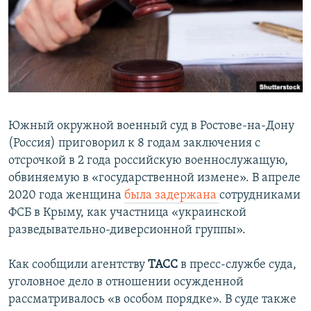
ПРИСОЕДИНЯЙТЕСЬ!
ПОБЕДИТЕЛЕЙ НЕ СУДЯТ?
КРЫМ.НЕПОКОРЕННЫЙ
ELIFBE
УКРАИНСКАЯ ПРОБЛЕМА КРЫМА
Все сайты RFE/RL
Южный окружной военный суд в Ростове-на-Дону
(Россия) приговорил к 8 годам заключения с
отсрочкой в 2 года российскую военнослужащую,
обвиняемую в «государственной измене». В апреле
2020 года женщина
была задержана
сотрудниками
ФСБ в Крыму, как участница «украинской
разведывательно-диверсионной группы».
Как сообщили агентству
ТАСС
в пресс-службе суда,
уголовное дело в отношении осужденной
рассматривалось «в особом порядке». В суде также