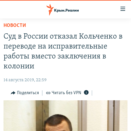
Доступность
ссылки
Вернуться
НОВОСТИ
к
НОВОСТИ
Суд в России отказал Кольченко в
основному
СПЕЦПРОЕКТЫ
содержанию
переводе на исправительные
ВОДА
Вернутся
ГРУЗ 200
работы вместо заключения в
к
ИСТОРИЯ
КАРТА ВОЕННЫХ ОБЪЕКТОВ КРЫМА
колонии
главной
ЕЩЕ
11 ЛЕТ ОККУПАЦИИ КРЫМА. 11 ИСТОРИЙ СОПРОТИВЛЕНИЯ
навигации
14 августа 2019, 22:59
Вернутся
РАДІО СВОБОДА
ИНТЕРАКТИВ
к
Поделиться
Читать без VPN
КАК ОБОЙТИ БЛОКИРОВКУ
ИНФОГРАФИКА
поиску
ТЕЛЕПРОЕКТ КРЫМ.РЕАЛИИ
Українською
СОВЕТЫ ПРАВОЗАЩИТНИКОВ
Qırımtatar
ПРОПАВШИЕ БЕЗ ВЕСТИ