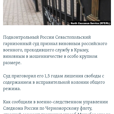
ПРИСОЕДИНЯЙТЕСЬ!
ПОБЕДИТЕЛЕЙ НЕ СУДЯТ?
КРЫМ.НЕПОКОРЕННЫЙ
ELIFBE
УКРАИНСКАЯ ПРОБЛЕМА КРЫМА
Подконтрольный России Севастопольский
Все сайты RFE/RL
гарнизонный суд признал виновным российского
военного, проходившего службу в Крыму,
виновным в мошенничестве в особо крупном
размере.
Суд приговорил его 1,5 годам лишения свободы с
содержанием в исправительной колонии общего
режима.
Как сообщили в военно-следственном управлении
Следкома России по Черноморскому флоту,