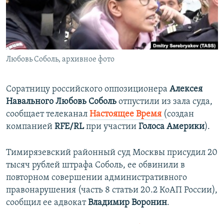
ПРИСОЕДИНЯЙТЕСЬ!
ПОБЕДИТЕЛЕЙ НЕ СУДЯТ?
КРЫМ.НЕПОКОРЕННЫЙ
ELIFBE
Любовь Соболь, архивное фото
УКРАИНСКАЯ ПРОБЛЕМА КРЫМА
Все сайты RFE/RL
Соратницу российского оппозиционера
Алексея
Навального Любовь Соболь
отпустили из зала суда,
сообщает телеканал
Настоящее Время
(создан
компанией
RFE/RL
при участии
Голоса Америки
).
Тимирязевский районный суд Москвы присудил 20
тысяч рублей штрафа Соболь, ее обвинили в
повторном совершении административного
правонарушения (часть 8 cтатьи 20.2 КоАП России),
сообщил ее адвокат
Владимир Воронин
.