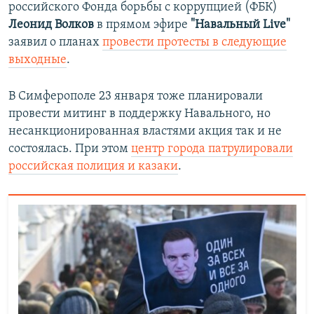
российского Фонда борьбы с коррупцией (ФБК)
Леонид Волков
в прямом эфире
"Навальный Live"
заявил о планах
провести протесты в следующие
выходные
.
В Симферополе 23 января тоже планировали
провести митинг в поддержку Навального, но
несанкционированная властями акция так и не
состоялась. При этом
центр города патрулировали
российская полиция и казаки
.