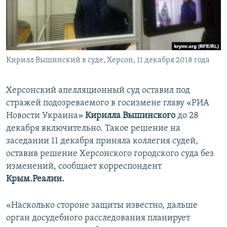
ПРИСОЕДИНЯЙТЕСЬ!
ПОБЕДИТЕЛЕЙ НЕ СУДЯТ?
КРЫМ.НЕПОКОРЕННЫЙ
ELIFBE
Кирилл Вышинский в суде, Херсон, 11 декабря 2018 года
УКРАИНСКАЯ ПРОБЛЕМА КРЫМА
Все сайты RFE/RL
Херсонский апелляционный суд оставил под
стражей подозреваемого в госизмене главу «РИА
Новости Украина»​
Кирилла Вышинского
до 28
декабря включительно. Такое решение на
заседании 11 декабря приняла коллегия судей,
оставив решение Херсонского городского суда без
изменений, сообщает корреспондент
Крым.Реалии.
«Насколько стороне защиты известно, дальше
орган досудебного расследования планирует