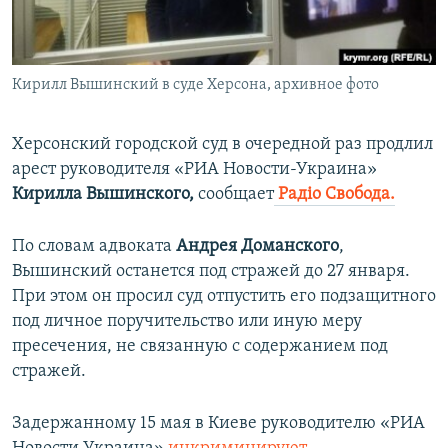
ПРИСОЕДИНЯЙТЕСЬ!
ПОБЕДИТЕЛЕЙ НЕ СУДЯТ?
КРЫМ.НЕПОКОРЕННЫЙ
Кирилл Вышинский в суде Херсона, архивное фото
ELIFBE
УКРАИНСКАЯ ПРОБЛЕМА КРЫМА
Херсонский городской суд в очередной раз продлил
Все сайты RFE/RL
арест руководителя «РИА Новости-Украина»
Кирилла Вышинского,
сообщает
Радіо Свобода.
По словам адвоката
Андрея Доманского
,
Вышинский останется под стражей до 27 января.
При этом он просил суд отпустить его подзащитного
под личное поручительство или иную меру
пресечения, не связанную с содержанием под
стражей.
Задержанному 15 мая в Киеве руководителю «РИА